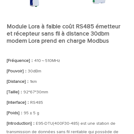
Module Lora à faible coût RS485 émetteur
et récepteur sans fil à distance 30dbm
modem Lora prend en charge Modbus
[Fréquence]：
410～510MHz
[Pouvoir]：
30dBm
[Distance]：
1km
[Taille]：
92*67*30mm
[Interface]：
RS485
[Poids]：
95 ± 5 g
[Introduction]：
E95-DTU(400F30-485) est une station de
transmission de données sans fil rentable qui possède de