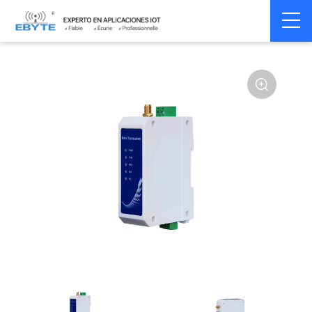
Home
>
Modem
>
Wireless modem
>
LoRa wirelss modem
