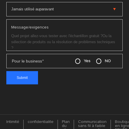
Message/exigences
Pour le business
*
Yes
NO
Intimité
confidentialite
Plan
Communication
Boutiq
du
sans fil à faible
en lign