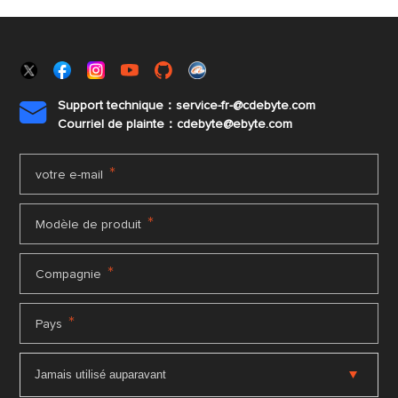
Support technique：service-fr-@cdebyte.com

Courriel de plainte：cdebyte
@ebyte.com
*
votre e-mail
*
Modèle de produit
*
Compagnie
*
Pays