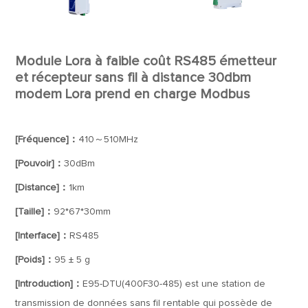
Module Lora à faible coût RS485 émetteur
et récepteur sans fil à distance 30dbm
modem Lora prend en charge Modbus
[Fréquence]：
410～510MHz
[Pouvoir]：
30dBm
[Distance]：
1km
[Taille]：
92*67*30mm
[Interface]：
RS485
[Poids]：
95 ± 5 g
[Introduction]：
E95-DTU(400F30-485) est une station de
transmission de données sans fil rentable qui possède de