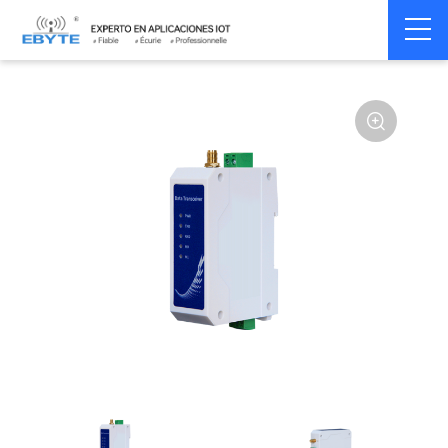
Home
>
Modem
>
Wireless modem
>
LoRa wirelss modem
