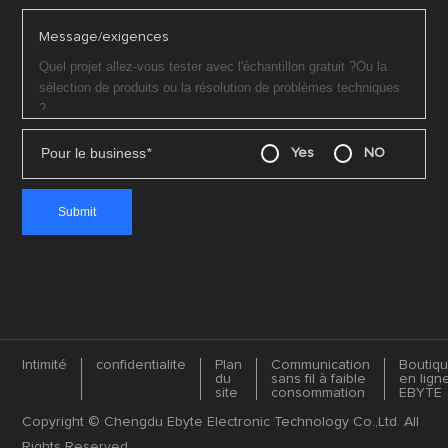
Message/exigences
Pour le business
*
Yes
NO
Intimité
confidentialite
Plan
Communication
Boutiq
du
sans fil à faible
en lign
site
consommation
EBYTE
Copyright © Chengdu Ebyte Electronic Technology Co.,Ltd. All
Rights Reserved.