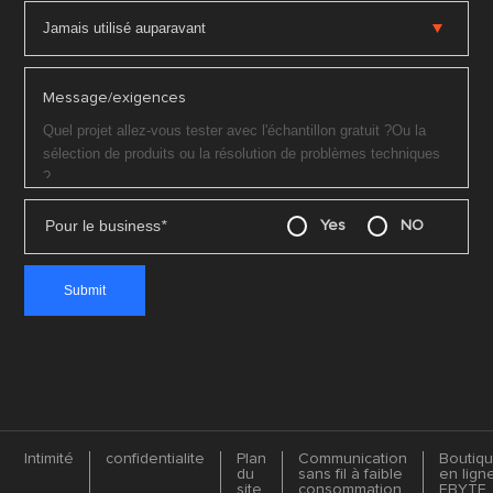
Message/exigences
Pour le business
*
Yes
NO
Intimité
confidentialite
Plan
Communication
Boutiq
du
sans fil à faible
en lign
site
consommation
EBYTE