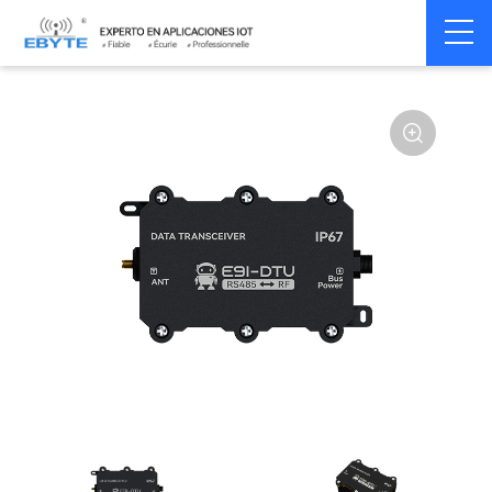
Home
>
Modem
>
Wireless modem
>
LoRa wirelss modem
