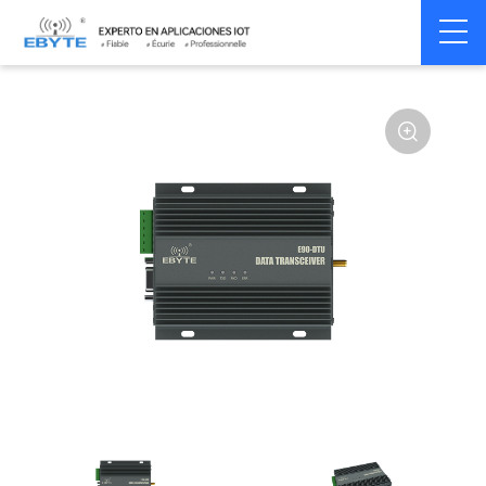
Home
>
Modem
>
Wireless modem
>
LoRa wirelss modem
