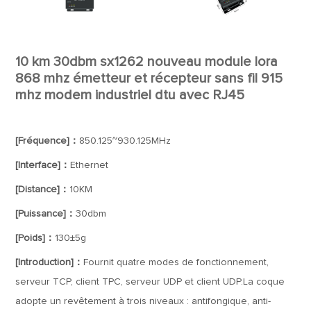
10 km 30dbm sx1262 nouveau module lora
868 mhz émetteur et récepteur sans fil 915
mhz modem industriel dtu avec RJ45
[Fréquence]：
850.125~930.125MHz
[Interface]：
Ethernet
[Distance]：
10KM
[Puissance]：
30dbm
[Poids]：
130±5g
[Introduction]：
Fournit quatre modes de fonctionnement,
serveur TCP, client TPC, serveur UDP et client UDP.La coque
adopte un revêtement à trois niveaux : antifongique, anti-