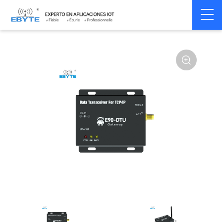
Home
>
Modem
>
Industrial Gateway
>
Wireless Gateways
