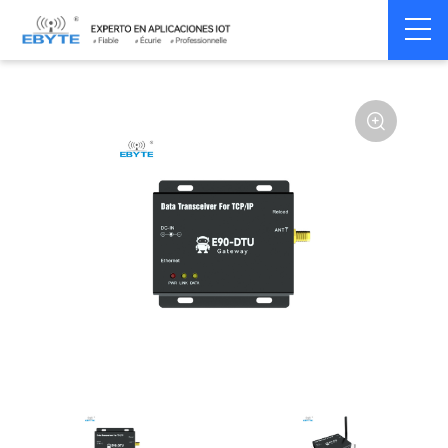
Home
>
Modem
>
Industrial Gateway
>
Wireless Gateways
