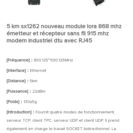
5 km sx1262 nouveau module lora 868 mhz
émetteur et récepteur sans fil 915 mhz
modem industriel dtu avec RJ45
[Fréquence]：
850.125~930.125MHz
[Interface]：
Ethernet
[Distance]：
5km
[Puissance]：
22dBm
[Poids]：
130±5g
[Introduction]：
Fournit quatre modes de fonctionnement,
serveur TCP, client TPC, serveur UDP et client UDP. Il prend
également en charge le travail SOCKET bidirectionnel. La