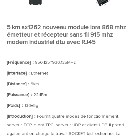
5 km sx1262 nouveau module lora 868 mhz
émetteur et récepteur sans fil 915 mhz
modem industriel dtu avec RJ45
[Fréquence]：
850.125~930.125MHz
[Interface]：
Ethernet
[Distance]：
5km
[Puissance]：
22dBm
[Poids]：
130±5g
[Introduction]：
Fournit quatre modes de fonctionnement,
serveur TCP, client TPC, serveur UDP et client UDP. Il prend
également en charge le travail SOCKET bidirectionnel. La