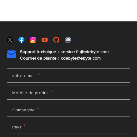
Support technique：service-fr-@cdebyte.com

Courriel de plainte：cdebyte
@ebyte.com
*
votre e-mail
*
Modèle de produit
*
Compagnie
*
Pays