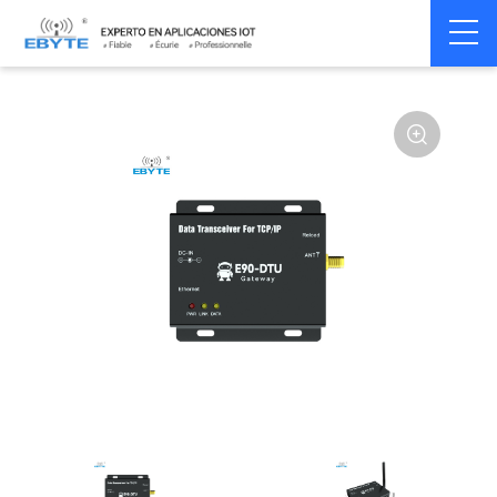
Home
>
Modem
>
Industrial Gateway
>
Wireless Gateways
