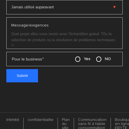
Message/exigences
Pour le business
*
Yes
NO
Intimité
confidentialite
Plan
Communication
Boutiq
du
sans fil à faible
en lign
site
consommation
EBYTE