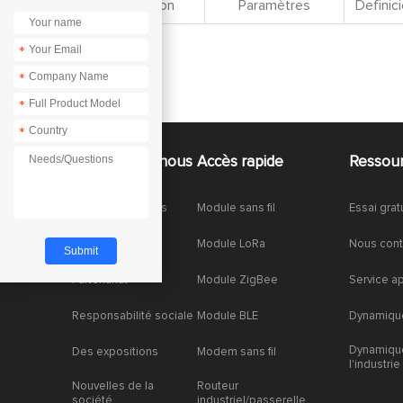
Spécification
Paramètres
Definici
*
*
*
*
À propos de nous
Accès rapide
Ressou
À propos de nous
Module sans fil
Essai grat
Honneurs
Module LoRa
Nous cont
Partenariat
Module ZigBee
Service a
Responsabilité sociale
Module BLE
Dynamique
Dynamiqu
Des expositions
Modem sans fil
l'industrie
Nouvelles de la
Routeur
société
industriel/passerelle