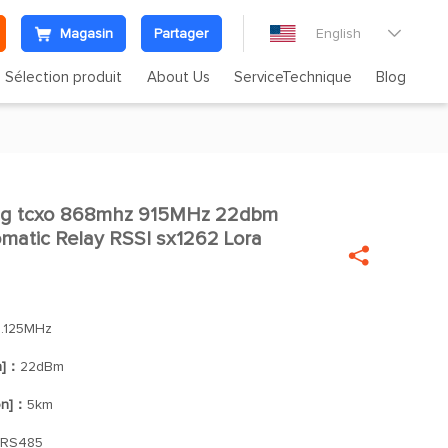
Magasin
Partager
English

Sélection produit
About Us
ServiceTechnique
Blog
ing tcxo 868mhz 915MHz 22dbm

atic Relay RSSI sx1262 Lora

0.125MHz
n]：
22dBm
on]：
5km
/RS485