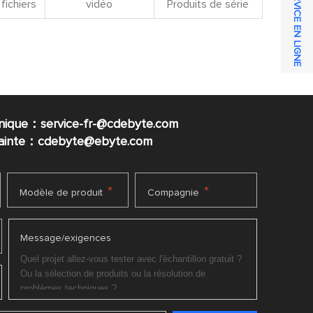
SERVICE EN LIGNE
fichiers
vidéo
Produits de série
nique：service-fr-@cdebyte.com
plainte：cdebyte
@ebyte.com
*
*
Modèle de produit
Compagnie
Message/exigences