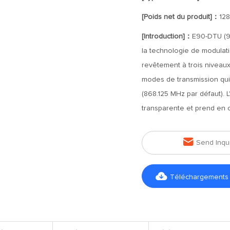
[Poids net du produit]：
12
[Introduction]：
E90-DTU (9
la technologie de modulati
revêtement à trois niveaux :
modes de transmission qui
(868.125 MHz par défaut). 
transparente et prend en c

Send Inqu

Téléchargements d