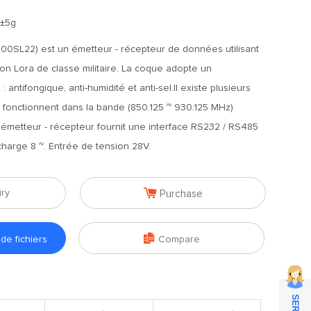
8±5g
00SL22) est un émetteur - récepteur de données utilisant
on Lora de classe militaire. La coque adopte un
 antifongique, anti-humidité et anti-sel.Il existe plusieurs
 fonctionnent dans la bande (850.125 ~ 930.125 MHz)
L'émetteur - récepteur fournit une interface RS232 / RS485
harge 8 ~. Entrée de tension 28V.

iry
Purchase

e fichiers
Compare