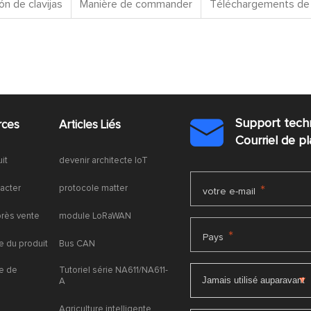
ón de clavijas
Manière de commander
Téléchargements de 
Support tech
rces
Articles Liés

Courriel de 
uit
devenir architecte IoT
acter
protocole matter
*
votre e-mail
près vente
module LoRaWAN
*
Pays
 du produit
Bus CAN
e de
Tutoriel série NA611/NA611-
A
Agriculture intelligente