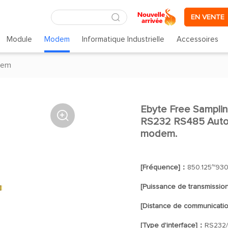
EN VENTE
Module
Modem
Informatique Industrielle
Accessoires
dem
Ebyte Free Sampl

RS232 RS485 Autom
modem.
[Fréquence]：
850.125~93
[Puissance de transmissio
[Distance de communicati
[Type d'interface]：
RS232