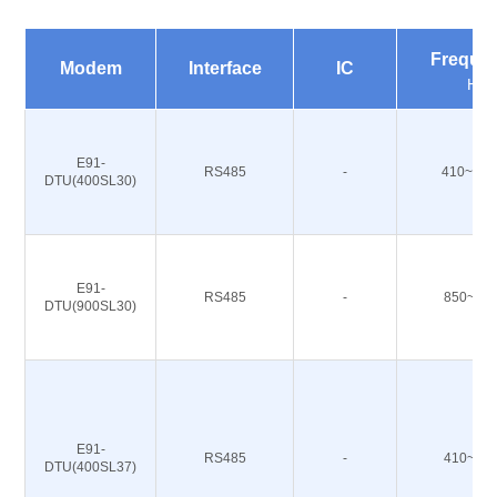
Freque
Modem
Interface
IC
Hz
E91-
RS485
-
410~493
DTU(400SL30)
E91-
RS485
-
850~93
DTU(900SL30)
E91-
RS485
-
410~49
DTU(400SL37)