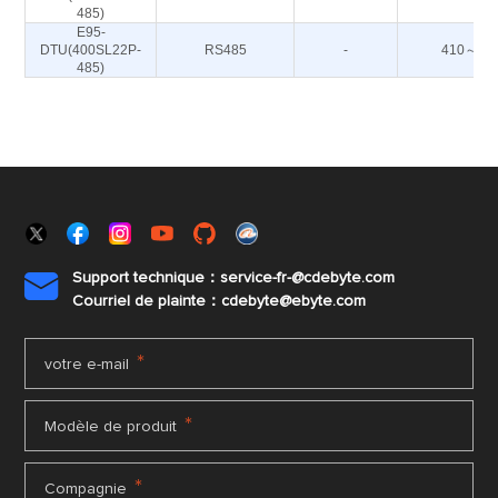
485)
E95-
DTU(400SL22P-
RS485
-
410～44
485)
Support technique：service-fr-@cdebyte.com

Courriel de plainte：cdebyte
@ebyte.com
*
votre e-mail
*
Modèle de produit
*
Compagnie