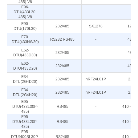
485)-V8
E96-
DTU(433L30-
-
-
485)-V8
E90-
232/485
SX1278
170M
DTU(170L30)
E70-
RS232 RS485
-
433M
DTU(433NW30)
E62-
232/485
-
433M
DTU(433D30)
E62-
232/485
-
433M
DTU(433D20)
E34-
232/485
nRF24L01P
2.4G
DTU(2G4D20)
E34-
232/485
nRF24L01P
2.4G
DTU(2G4H20)
E95-
DTU(433L30P-
RS485
-
410～44
485)
E95-
DTU(433L20P-
RS485
-
410～44
485)
E95-
DTU(400SL30P-
RS2485
-
410～44