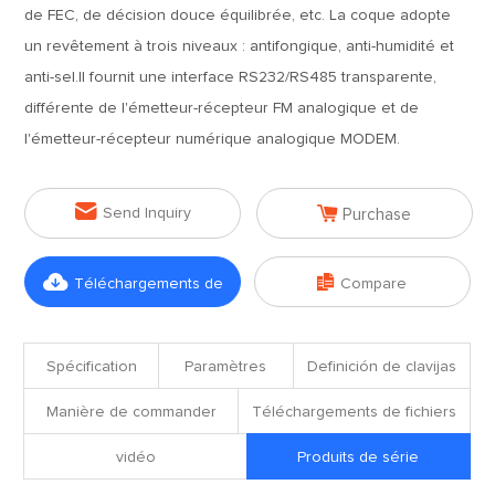
de FEC, de décision douce équilibrée, etc. La coque adopte
un revêtement à trois niveaux : antifongique, anti-humidité et
anti-sel.Il fournit une interface RS232/RS485 transparente,
différente de l'émetteur-récepteur FM analogique et de
l'émetteur-récepteur numérique analogique MODEM.


Send Inquiry
Purchase


Téléchargements de
Compare
fichiers
Spécification
Paramètres
Definición de clavijas
Manière de commander
Téléchargements de fichiers
vidéo
Produits de série