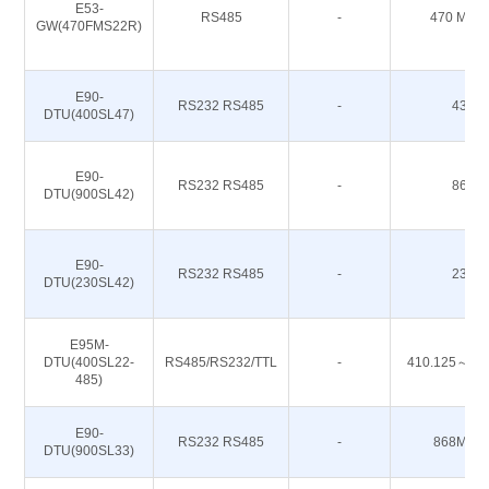
E53-
RS485
-
470 M 51
GW(470FMS22R)
E90-
RS232 RS485
-
433M
DTU(400SL47)
E90-
RS232 RS485
-
868M
DTU(900SL42)
E90-
RS232 RS485
-
230M
DTU(230SL42)
E95M-
DTU(400SL22-
RS485/RS232/TTL
-
410.125～49
485)
E90-
RS232 RS485
-
868M 91
DTU(900SL33)