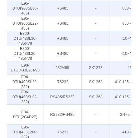
E95-
DTU(900SL30-
RS485
-
850～93
485)
E95-
DTU(900SL22-
RS485
-
850～93
485)
E800-
DTU(433L30-
RS485
-
410~443
485)-V8
E800-
DTU(433L20-
RS485
-
410~443
485)-V8
E90-
232/485
SX1278
433M
DTU(433L20)-V8
E96-
DTU(400SL30-
RS232
SX1268
410.125～49
232)
E96-
DTU(400SL22-
RS485/RS232
SX1268
410.125～49
232)
E34-
RS232/RS485
-
2.4~2.50
DTU(2G4D27)
E95-
DTU(433L20P-
RS232
-
410～44
232)