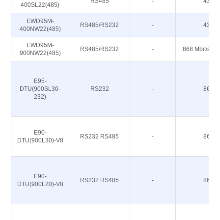
RS485
-
433M
400SL22(485)
EWD95M-
RS485/RS232
-
433M
400NW22(485)
EWD95M-
RS485/RS232
-
868 Mbit/s 91
900NW22(485)
E95-
DTU(900SL30-
RS232
-
868M
232)
E90-
RS232 RS485
-
868M
DTU(900L30)-V8
E90-
RS232 RS485
-
868M
DTU(900L20)-V8