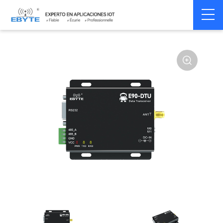
Home
>
Modem
>
Wireless modem
>
LoRa wirelss modem
