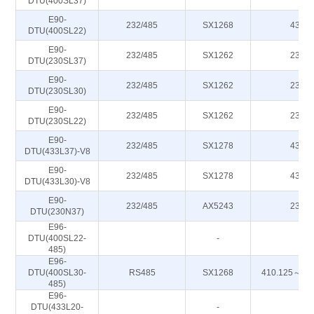
DTU(400SL37)
E90-
232/485
SX1268
433M
DTU(400SL22)
E90-
232/485
SX1262
230M
DTU(230SL37)
E90-
232/485
SX1262
230M
DTU(230SL30)
E90-
232/485
SX1262
230M
DTU(230SL22)
E90-
232/485
SX1278
433M
DTU(433L37)-V8
E90-
232/485
SX1278
433M
DTU(433L30)-V8
E90-
232/485
AX5243
230M
DTU(230N37)
E96-
DTU(400SL22-
-
-
485)
E96-
DTU(400SL30-
RS485
SX1268
410.125～49
485)
E96-
DTU(433L20-
-
-