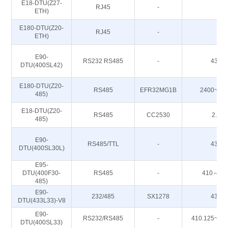
E18-DTU(Z27-
RJ45
-
-
ETH)
E180-DTU(Z20-
RJ45
-
-
ETH)
E90-
RS232 RS485
-
433M
DTU(400SL42)
E180-DTU(Z20-
RS485
EFR32MG1B
2400~24
485)
E18-DTU(Z20-
RS485
CC2530
2.4G
485)
E90-
RS485/TTL
-
433M
DTU(400SL30L)
E95-
DTU(400F30-
RS485
-
410～51
485)
E90-
232/485
SX1278
433M
DTU(433L33)-V8
E90-
RS232/RS485
-
410.125~49
DTU(400SL33)