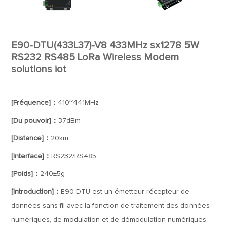
E90-DTU(433L37)-V8 433MHz sx1278 5W
RS232 RS485 LoRa Wireless Modem
solutions iot
[Fréquence]：
410~441MHz
[Du pouvoir]：
37dBm
[Distance]：
20km
[Interface]：
RS232/RS485
[Poids]：
240±5g
[Introduction]：
E90-DTU est un émetteur-récepteur de
données sans fil avec la fonction de traitement des données
numériques, de modulation et de démodulation numériques,