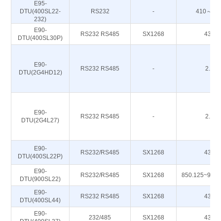
E95-
DTU(400SL22-
RS232
-
410～44
232)
E90-
RS232 RS485
SX1268
433M
DTU(400SL30P)
E90-
RS232 RS485
-
2.4G
DTU(2G4HD12)
E90-
RS232 RS485
-
2.4G
DTU(2G4L27)
E90-
RS232/RS485
SX1268
433M
DTU(400SL22P)
E90-
RS232/RS485
SX1268
850.125~930
DTU(900SL22)
E90-
RS232 RS485
SX1268
433M
DTU(400SL44)
E90-
232/485
SX1268
433M