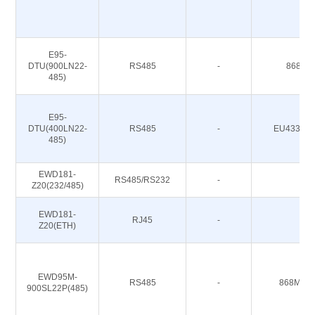
E95-
DTU(900LN22-
RS485
-
868/91
485)
E95-
DTU(400LN22-
RS485
-
EU433/CN
485)
EWD181-
RS485/RS232
-
-
Z20(232/485)
EWD181-
RJ45
-
-
Z20(ETH)
EWD95M-
RS485
-
868M 91
900SL22P(485)