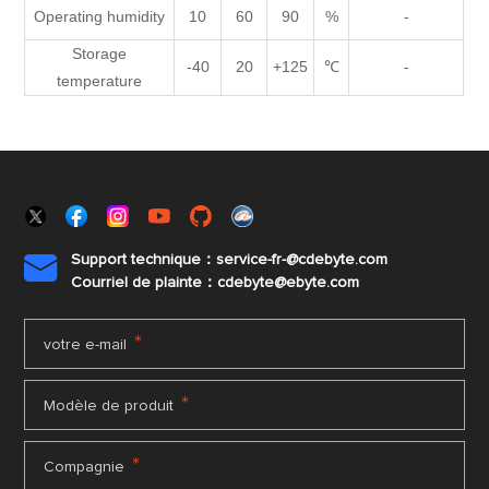
Operating humidity
10
60
90
%
-
Storage
-40
20
+125
℃
-
temperature
Support technique：service-fr-@cdebyte.com

Courriel de plainte：cdebyte
@ebyte.com
*
votre e-mail
*
Modèle de produit
*
Compagnie