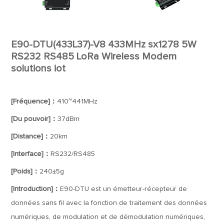
E90-DTU(433L37)-V8 433MHz sx1278 5W
RS232 RS485 LoRa Wireless Modem
solutions iot
[Fréquence]：
410~441MHz
[Du pouvoir]：
37dBm
[Distance]：
20km
[Interface]：
RS232/RS485
[Poids]：
240±5g
[Introduction]：
E90-DTU est un émetteur-récepteur de
données sans fil avec la fonction de traitement des données
numériques, de modulation et de démodulation numériques,