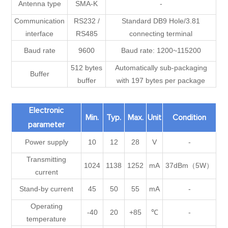
Antenna type
SMA-K
-
Communication
RS232 /
Standard DB9 Hole/3.81
interface
RS485
connecting terminal
Baud rate
9600
Baud rate: 1200~115200
512 bytes
Automatically sub-packaging
Buffer
buffer
with 197 bytes per package
Electronic
Min.
Typ.
Max.
Unit
Condition
parameter
Power supply
10
12
28
V
-
Transmitting
1024
1138
1252
mA
37dBm（5W）
current
Stand-by current
45
50
55
mA
-
Operating
-40
20
+85
℃
-
temperature