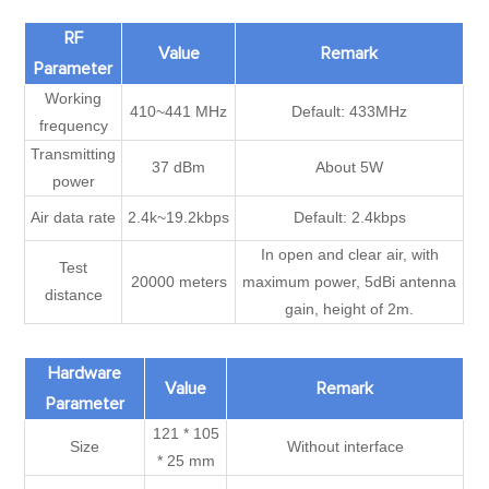
RF
Value
Remark
Parameter
Working
410~441 MHz
Default: 433MHz
frequency
Transmitting
37 dBm
About 5W
power
Air data rate
2.4k~19.2kbps
Default: 2.4kbps
In open and clear air, with
Test
20000 meters
maximum power, 5dBi antenna
distance
gain, height of 2m.
Hardware
Value
Remark
Parameter
121 * 105
Size
Without interface
* 25 mm