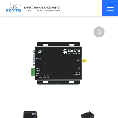
Home
>
Modem
>
Wireless modem
>
LoRa wirelss modem
