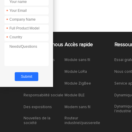
*
*
*
*
À propos de nous
Accès rapide
Ressou
À propos de nous
Module sans fil
Essai grat
Honneurs
Module LoRa
Nous cont
Partenariat
Module ZigBee
Service a
Responsabilité sociale
Module BLE
Dynamique
Dynamiqu
Des expositions
Modem sans fil
l'industrie
Nouvelles de la
Routeur
société
industriel/passerelle