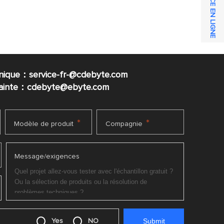
SERVICE EN LIGNE
nique：service-fr-@cdebyte.com
plainte：cdebyte
@ebyte.com
*
*
Modèle de produit
Compagnie
Message/exigences
Yes
NO