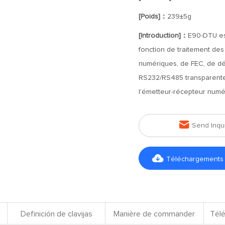
[Poids]：
239±5g
[Introduction]：
E90-DTU es
fonction de traitement de
numériques, de FEC, de déci
RS232/RS485 transparente,
l'émetteur-récepteur num

Send Inqu

Téléchargements d
Definición de clavijas
Manière de commander
Télé