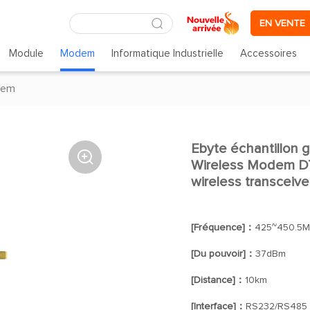
EN VENTE
Module
Modem
Informatique Industrielle
Accessoires
dem
Ebyte échantillon 

Wireless Modem D
wireless transceive
[Fréquence]：
425~450.5
[Du pouvoir]：
37dBm
[Distance]：
10km
[Interface]：
RS232/RS485