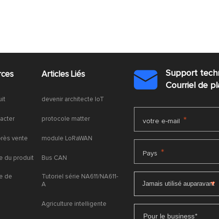
Support tech
rces
Articles Liés

Courriel de 
uit
devenir architecte IoT
acter
protocole matter
*
votre e-mail
près vente
module LoRaWAN
*
Pays
 du produit
Bus CAN
e de
Tutoriel série NA611/NA611-
A
Agriculture intelligente
Pour le business
*