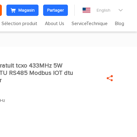
Magasin
Partager
English

Sélection produit
About Us
ServiceTechnique
Blog
gratuit tcxo 433MHz 5W

TU RS485 Modbus IOT dtu

r
MHz