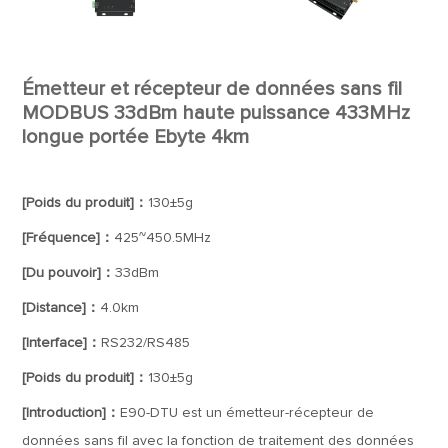
Émetteur et récepteur de données sans fil
MODBUS 33dBm haute puissance 433MHz
longue portée Ebyte 4km
[Poids du produit]：
130±5g
[Fréquence]：
425~450.5MHz
[Du pouvoir]：
33dBm
[Distance]：
4.0km
[Interface]：
RS232/RS485
[Poids du produit]：
130±5g
[Introduction]：
E90-DTU est un émetteur-récepteur de
données sans fil avec la fonction de traitement des données