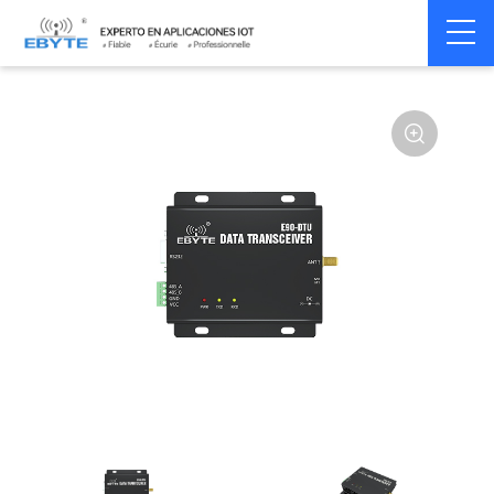
Home
>
Modem
>
Wireless modem
>
LoRa wirelss modem
