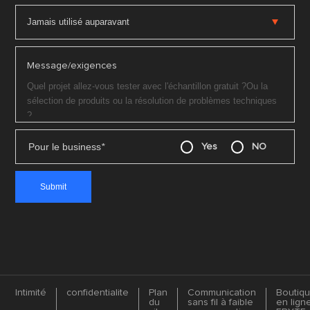
Message/exigences
Pour le business
*
Yes
NO
Intimité
confidentialite
Plan
Communication
Boutiq
du
sans fil à faible
en lign