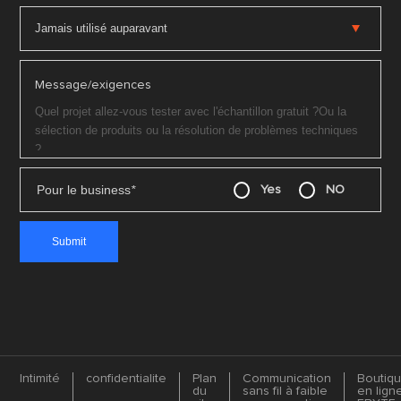
Message/exigences
Pour le business
*
Yes
NO
Intimité
confidentialite
Plan
Communication
Boutiq
du
sans fil à faible
en lign