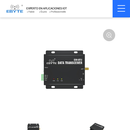
Home
>
Modem
>
Wireless modem
>
LoRa wirelss modem
