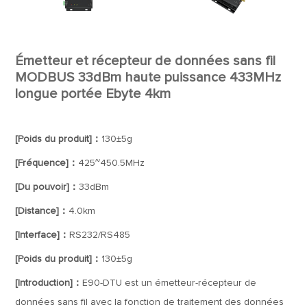
Émetteur et récepteur de données sans fil
MODBUS 33dBm haute puissance 433MHz
longue portée Ebyte 4km
[Poids du produit]：
130±5g
[Fréquence]：
425~450.5MHz
[Du pouvoir]：
33dBm
[Distance]：
4.0km
[Interface]：
RS232/RS485
[Poids du produit]：
130±5g
[Introduction]：
E90-DTU est un émetteur-récepteur de
données sans fil avec la fonction de traitement des données