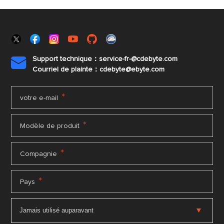
Support technique：service-fr-@cdebyte.com

Courriel de plainte：cdebyte
@ebyte.com
*
votre e-mail
*
Modèle de produit
*
Compagnie
*
Pays