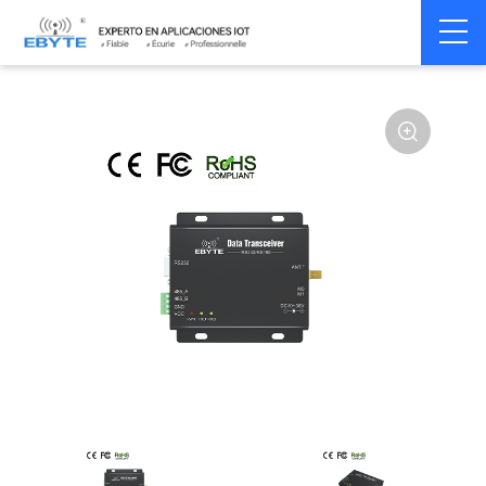
Home
>
Modem
>
Wireless modem
>
LoRa wirelss modem
