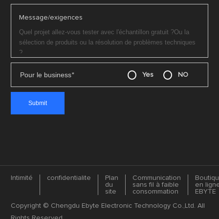
Message/exigences
Pour le business
*
Yes
NO
Intimité
confidentialite
Plan
Communication
Boutiq
du
sans fil à faible
en lign
site
consommation
EBYTE
Copyright © Chengdu Ebyte Electronic Technology Co.,Ltd. All
Rights Reserved.