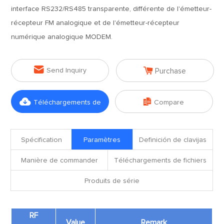
interface RS232/RS485 transparente, différente de l'émetteur-
récepteur FM analogique et de l'émetteur-récepteur
numérique analogique MODEM.


Send Inquiry
Purchase


Téléchargements de
Compare
fichiers
Spécification
Paramètres
Definición de clavijas
Manière de commander
Téléchargements de fichiers
Produits de série
RF
Value
Remark