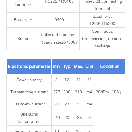
RS232 / RS485
Hole/3.81 connecting
interface
terminal
Baud rate:
Baud rate
9600
1200~115200
Continuous
Unlimited data input
Buffer
transmission, no sub-
(baud rate≤57600)
package
Electronic parameter
Min.
Typ.
Max.
Unit
Condition
Power supply
8
12
28
V
Transmitting current
277
308
310
mA
30dBm（1W）
Stand-by current
21
23
25
mA
Operating
-40
20
+85
℃
temperature
Operating humidity
10
60
90
%