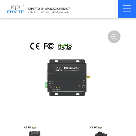
Home
>
Modem
>
Wireless modem
>
LoRa wirelss modem
