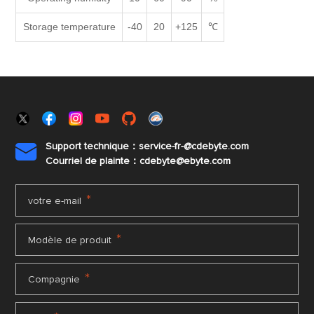
Storage temperature
-40
20
+125
℃
Support technique：service-fr-@cdebyte.com

Courriel de plainte：cdebyte
@ebyte.com
*
votre e-mail
*
Modèle de produit
*
Compagnie