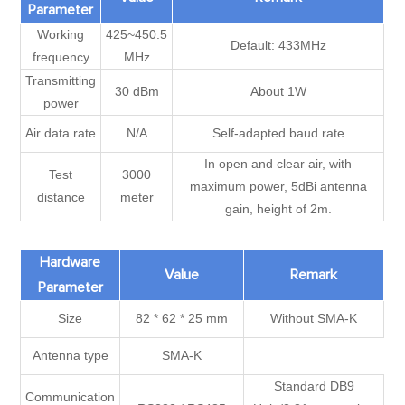
Parameter
Working
425~450.5
Default: 433MHz
frequency
MHz
Transmitting
30 dBm
About 1W
power
Air data rate
N/A
Self-adapted baud rate
In open and clear air, with
Test
3000
maximum power, 5dBi antenna
distance
meter
gain, height of 2m.
Hardware
Value
Remark
Parameter
Size
82 * 62 * 25 mm
Without SMA-K
Antenna type
SMA-K
Standard DB9
Communication