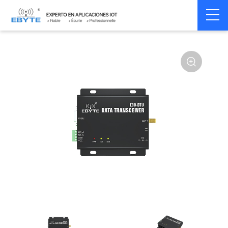
Home
>
Modem
>
Wireless modem
>
LoRa wirelss modem
