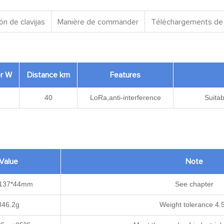
ón de clavijas
Manière de commander
Téléchargements de 
r W
Distance km
Features
40
LoRa,anti-interference
Suitab
Value
Note
*137*44mm
See chapter
846.2g
Weight tolerance 4.