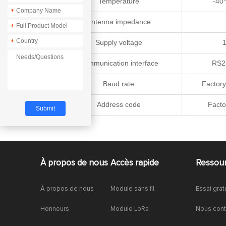
3
Temperature
-4
*
4
Antenna impedance
*
*
5
Supply voltage
6
Communication interface
RS2
7
Baud rate
Factory
8
Address code
Facto
À propos de nous
Accès rapide
Ressou
À propos de nous
Module sans fil
Essai grat
Honneurs
Module LoRa
Nous cont