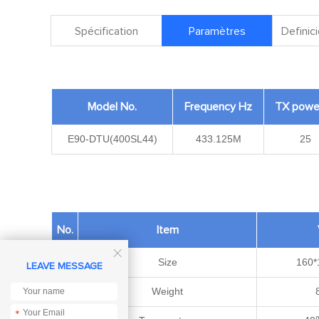
Spécification
Paramètres
Definici
Model No.
Frequency Hz
TX powe
E90-DTU(400SL44)
433.125M
25
No.
Item

1
Size
160
LEAVE MESSAGE
2
Weight
*