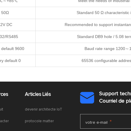
0℃～+85℃
Meet the needs of industrial
50Ω
Standard 50 Ω characteristi
12V DC
Recommended to support instantan
32/RS485
Standard DB9 hole / 5.08 ter
 default 9600
Baud rate range 1200～
ry default 0
65536 configurable addre
Support tech
rces
Articles Liés

Courriel de 
uit
devenir architecte IoT
acter
protocole matter
*
votre e-mail