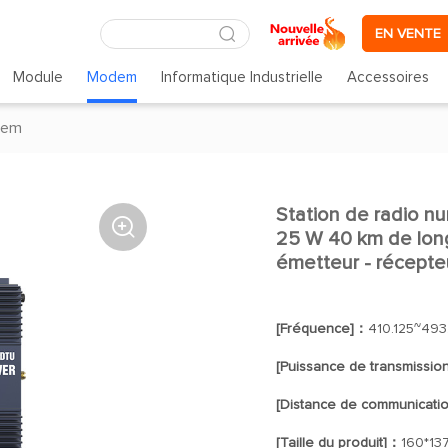
EN VENTE
Module
Modem
Informatique Industrielle
Accessoires
dem
Station de radio n

25 W 40 km de lo
émetteur - récept
[Fréquence]：
410.125~493
[Puissance de transmissio
[Distance de communicati
[Taille du produit]：
160*13