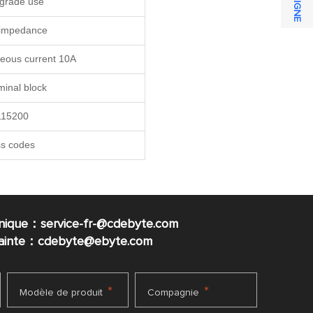
 grade use
c impedance
eous current 10A
minal block
115200
ss codes
nique：service-fr-@cdebyte.com
plainte：cdebyte
@ebyte.com
*
*
Modèle de produit
Compagnie