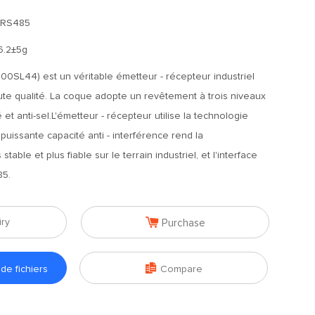
/RS485
6.2±5g
0SL44) est un véritable émetteur - récepteur industriel
te qualité. La coque adopte un revêtement à trois niveaux
é et anti-sel.L'émetteur - récepteur utilise la technologie
uissante capacité anti - interférence rend la
table et plus fiable sur le terrain industriel, et l'interface
85.

iry
Purchase

e fichiers
Compare