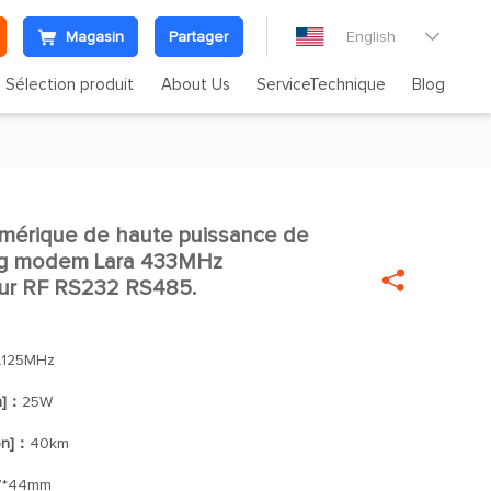
Magasin
Partager
English

Sélection produit
About Us
ServiceTechnique
Blog
umérique de haute puissance de

ng modem Lara 433MHz

eur RF RS232 RS485.
.125MHz
n]：
25W
on]：
40km
7*44mm