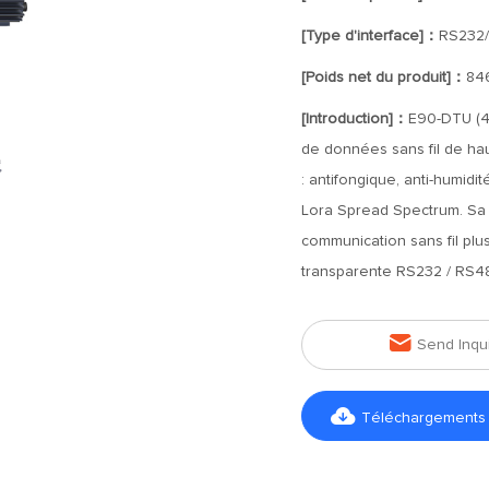
[Type d'interface]：
RS232
[Poids net du produit]：
84
[Introduction]：
E90-DTU (40
de données sans fil de hau
: antifongique, anti-humidit
Lora Spread Spectrum. Sa p
communication sans fil plus s
transparente RS232 / RS4

Send Inqu

Téléchargements d