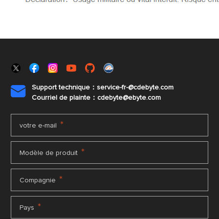
Support technique：service-fr-@cdebyte.com

Courriel de plainte：cdebyte
@ebyte.com
*
votre e-mail
*
Modèle de produit
*
Compagnie
*
Pays