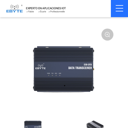
Home
>
Modem
>
Wireless modem
>
LoRa wirelss modem
