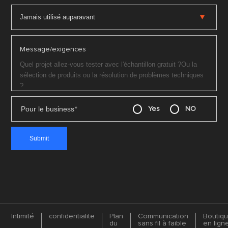
Message/exigences
Pour le business
*
Yes
NO
Intimité
confidentialite
Plan
Communication
Boutiq
du
sans fil à faible
en lign