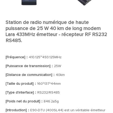
Station de radio numérique de haute
puissance de 25 W 40 km de long modem
Lara 433MHz émetteur - récepteur RF RS232
RS485.
[Fréquence]：
410.125~493.125MHz
[Puissance de transmission]：
25W
[Distance de communication]：
40km
[Taille du produit]：
160*137*44mm
[Type d'interface]：
RS232/RS485
[Poids net du produit]：
846.2±5g
[Introduction]：
E90-DTU (400SL44) est un véritable émetteur