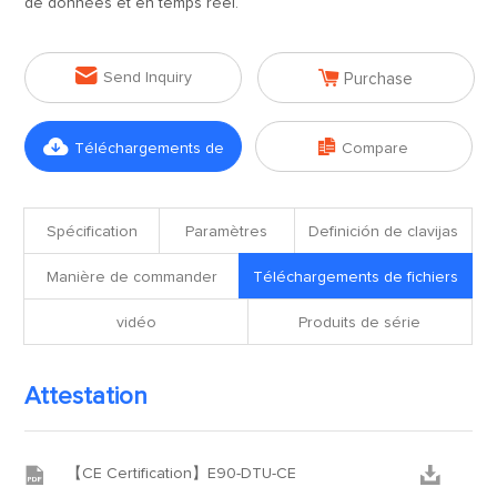
de données et en temps réel.


Send Inquiry
Purchase


Téléchargements de
Compare
fichiers
Spécification
Paramètres
Definición de clavijas
Manière de commander
Téléchargements de fichiers
vidéo
Produits de série
Attestation


【CE Certification】E90-DTU-CE