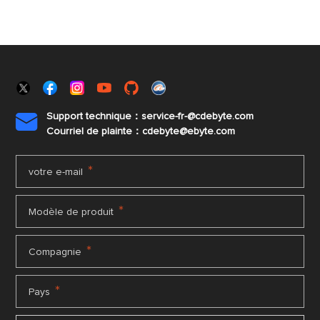
Support technique：service-fr-@cdebyte.com

Courriel de plainte：cdebyte
@ebyte.com
*
votre e-mail
*
Modèle de produit
*
Compagnie
*
Pays