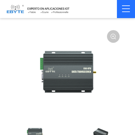
Home
>
Modem
>
Wireless modem
>
LoRa wirelss modem
