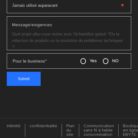
Message/exigences
Pour le business
*
Yes
NO
Intimité
confidentialite
Plan
Communication
Boutiq
du
sans fil à faible
en lign
site
consommation
EBYTE