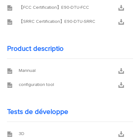


【FCC Certification】E90-DTU-FCC


【SRRC Certification】E90-DTU-SRRC
Product descriptio


Mannual


configuration tool
Tests de développe


3D