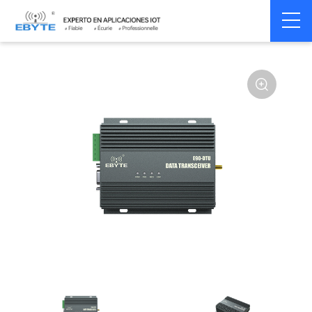
Home
>
Modem
>
Wireless modem
>
LoRa wirelss modem
