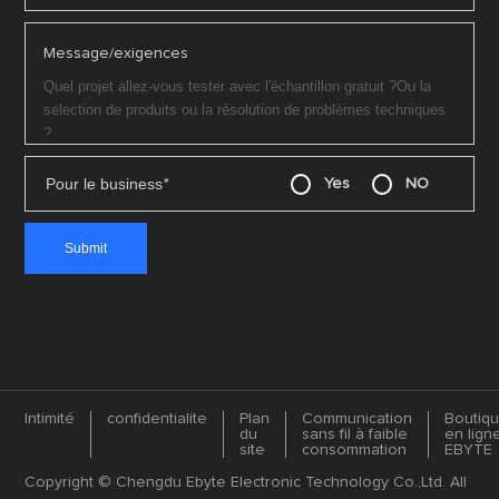
Message/exigences
Pour le business
*
Yes
NO
Intimité
confidentialite
Plan
Communication
Boutiq
du
sans fil à faible
en lign
site
consommation
EBYTE
Copyright © Chengdu Ebyte Electronic Technology Co.,Ltd. All