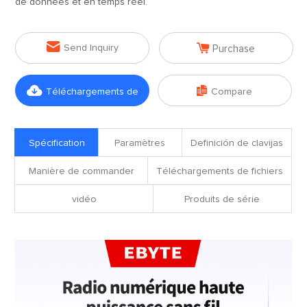
de données et en temps réel.


Send Inquiry
Purchase


Téléchargements de
Compare
fichiers
Spécification
Paramètres
Definición de clavijas
Manière de commander
Téléchargements de fichiers
vidéo
Produits de série