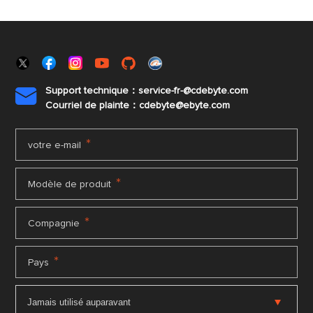
Support technique：service-fr-@cdebyte.com

Courriel de plainte：cdebyte
@ebyte.com
*
votre e-mail
*
Modèle de produit
*
Compagnie
*
Pays