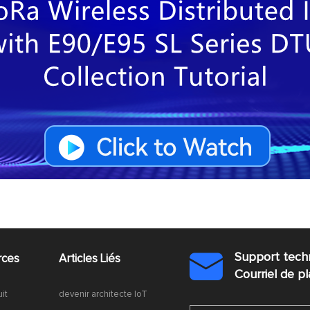
Support tech
rces
Articles Liés

Courriel de 
uit
devenir architecte IoT