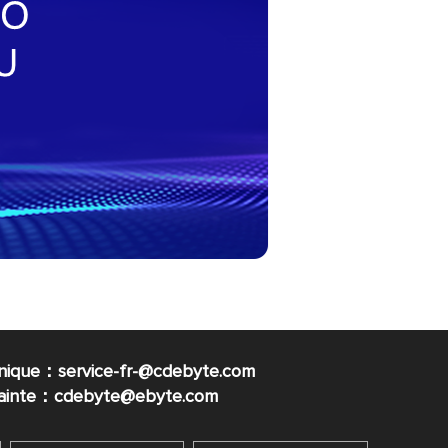
nique：service-fr-@cdebyte.com
plainte：cdebyte
@ebyte.com