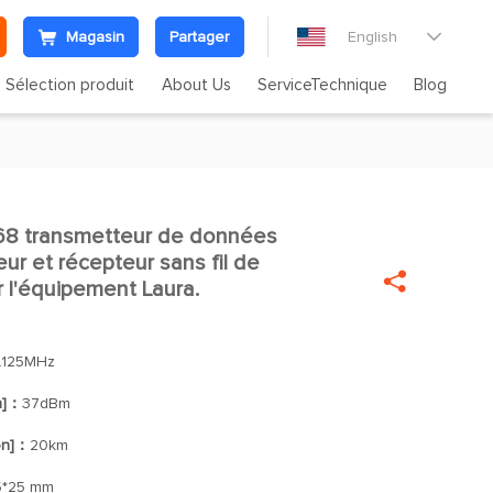
Magasin
Partager
English

Sélection produit
About Us
ServiceTechnique
Blog
68 transmetteur de données

r et récepteur sans fil de

r l'équipement Laura.
.125MHz
n]：
37dBm
on]：
20km
5*25 mm