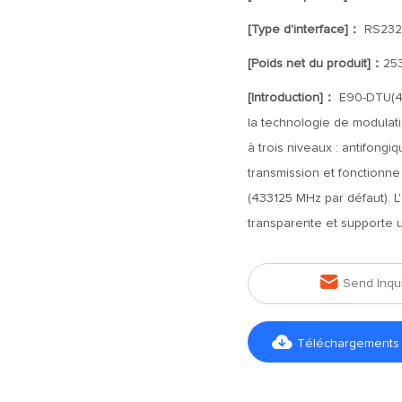
[Type d'interface]：
RS232
[Poids net du produit]：
25
[Introduction]：
E90-DTU(40
la technologie de modulat
à trois niveaux : antifongiq
transmission et fonctionn
(433125 MHz par défaut). L
transparente et supporte 

Send Inqu

Téléchargements d