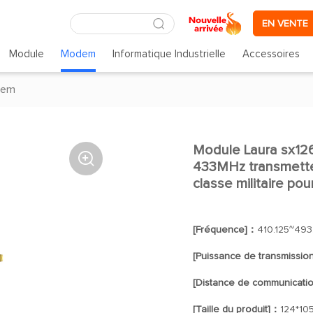
EN VENTE
Module
Modem
Informatique Industrielle
Accessoires
dem
Module Laura sx12

433MHz transmetteu
classe militaire pou
[Fréquence]：
410.125~493
[Puissance de transmissio
[Distance de communicati
[Taille du produit]：
124*10