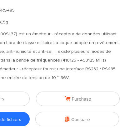
/RS485
3±5g
0SL37) est un émetteur - récepteur de données utilisant
ion Lora de classe militaire.La coque adopte un revêtement
ue, anti-humidité et anti-sel. Il existe plusieurs modes de
e dans la bande de fréquences (410125 - 493125 MHz)
'émetteur - récepteur fournit une interface RS232 / RS485
une entrée de tension de 10 ~ 36V.

iry
Purchase

e fichiers
Compare