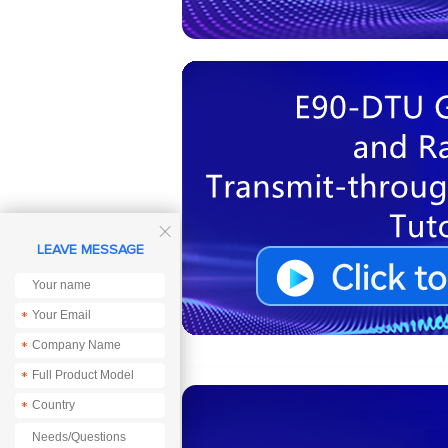

LEAVE MESSAGE
*
*
*
*