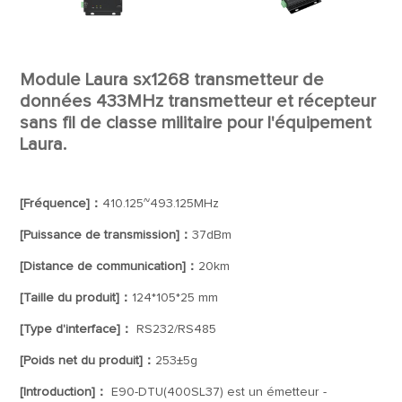
Module Laura sx1268 transmetteur de
données 433MHz transmetteur et récepteur
sans fil de classe militaire pour l'équipement
Laura.
[Fréquence]：
410.125~493.125MHz
[Puissance de transmission]：
37dBm
[Distance de communication]：
20km
[Taille du produit]：
124*105*25 mm
[Type d'interface]：
RS232/RS485
[Poids net du produit]：
253±5g
[Introduction]：
E90-DTU(400SL37) est un émetteur -