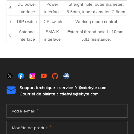
DC power
Power
Straight hole, outer diameter:
6
interface
interface
5.5mm, inner diameter: 2.5mm
7
DIP switch
DIP switch
Working mode control
Antenna
SMA-K
External thread hole.L: 10mm.
8
interface
interface
50Ω resistance.
Support technique：service-fr-@cdebyte.com

Courriel de plainte：cdebyte
@ebyte.com
*
votre e-mail
*
Modèle de produit