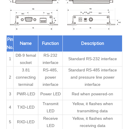
Pin
Name
Function
Description
No.
DB-9 femal
RS-232
1
Standard RS-232 interface
socket
interface
3.81
RS-485,
Standard RS-485 interface
2
connecting
power
and pressure line power
terminal
interface
interface
3
PWR-LED
Power LED
Red when powered-on
Transmit
Yellow, it flashes when
4
TXD-LED
LED
transmitting data
Receive
Yellow, it flashes when
5
RXD-LED
LED
receiving data