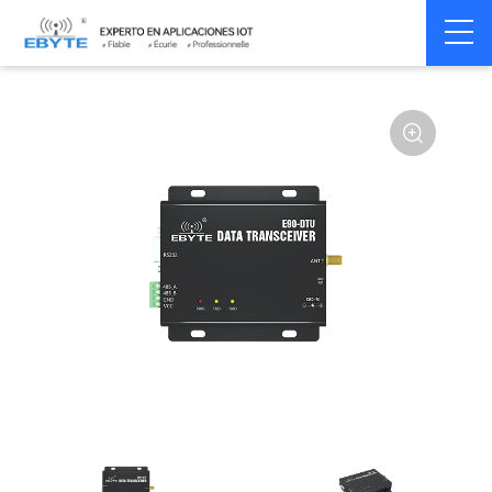
Home
>
Modem
>
Wireless modem
>
LoRa wirelss modem
