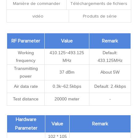
Manière de commander
Téléchargements de fichiers
vidéo
Produits de série
RF Parameter
Value
Remark
Working
410.125~493.125
Default:
frequency
MHz
433.125MHz
Transmitting
37 dBm
About 5W
power
Air data rate
0.3k~62.5kbps
Default: 2.4kbps
Test distance
20000 meter
-
Hardware
Value
Remark
Parameter
102 * 105