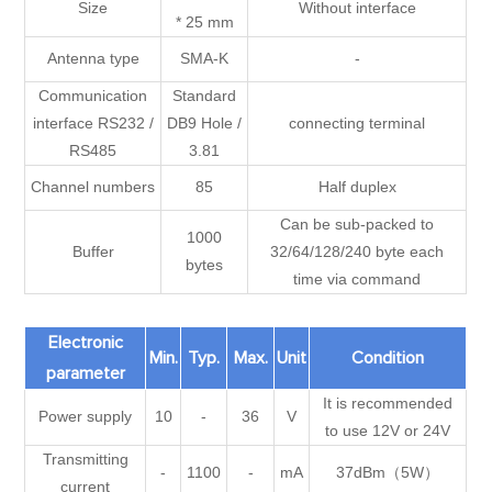
Size
Without interface
* 25 mm
Antenna type
SMA-K
-
Communication
Standard
interface RS232 /
DB9 Hole /
connecting terminal
RS485
3.81
Channel numbers
85
Half duplex
Can be sub-packed to
1000
Buffer
32/64/128/240 byte each
bytes
time via command
Electronic
Min.
Typ.
Max.
Unit
Condition
parameter
It is recommended
Power supply
10
-
36
V
to use 12V or 24V
Transmitting
-
1100
-
mA
37dBm（5W）
current