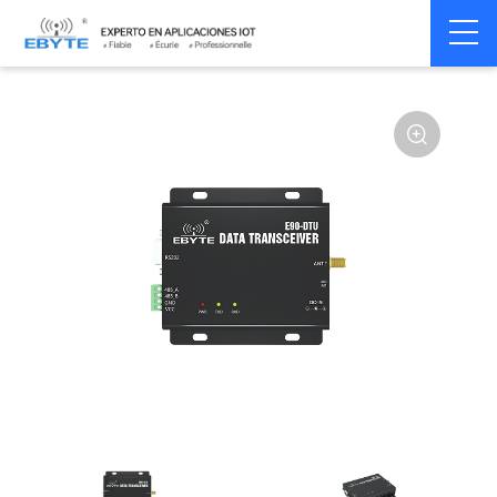
Home
>
Modem
>
Wireless modem
>
LoRa wirelss modem
