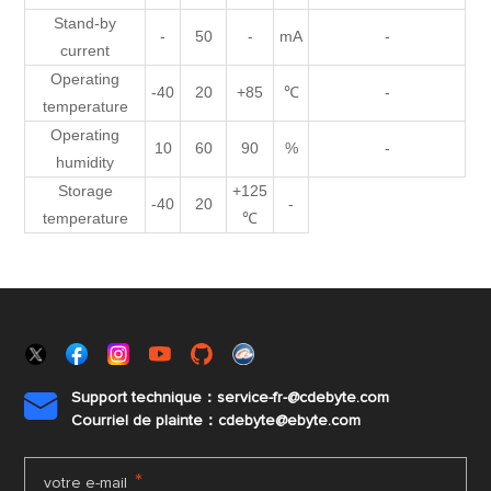
Stand-by
-
50
-
mA
-
current
Operating
-40
20
+85
℃
-
temperature
Operating
10
60
90
%
-
humidity
Storage
+125
-40
20
-
temperature
℃
Support technique：service-fr-@cdebyte.com

Courriel de plainte：cdebyte
@ebyte.com
*
votre e-mail