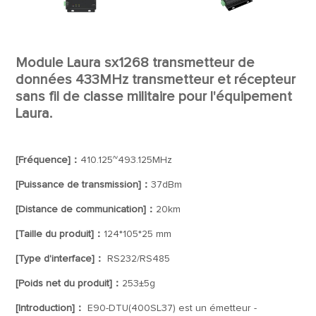
Module Laura sx1268 transmetteur de
données 433MHz transmetteur et récepteur
sans fil de classe militaire pour l'équipement
Laura.
[Fréquence]：
410.125~493.125MHz
[Puissance de transmission]：
37dBm
[Distance de communication]：
20km
[Taille du produit]：
124*105*25 mm
[Type d'interface]：
RS232/RS485
[Poids net du produit]：
253±5g
[Introduction]：
E90-DTU(400SL37) est un émetteur -