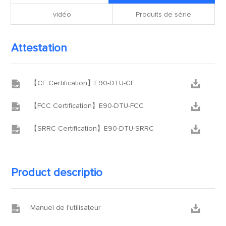
vidéo
Produits de série
Attestation


【CE Certification】E90-DTU-CE


【FCC Certification】E90-DTU-FCC


【SRRC Certification】E90-DTU-SRRC
Product descriptio


Manuel de l'utilisateur