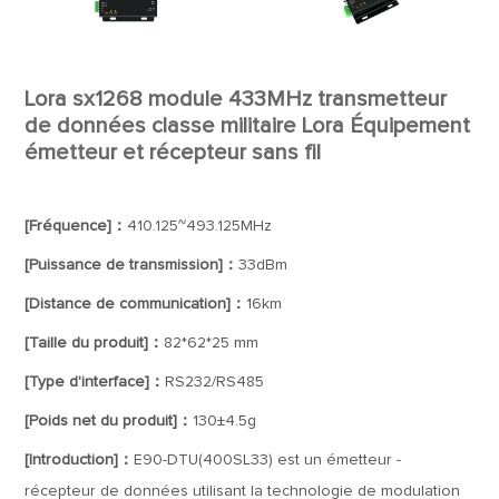
Lora sx1268 module 433MHz transmetteur
de données classe militaire Lora Équipement
émetteur et récepteur sans fil
[Fréquence]：
410.125~493.125MHz
[Puissance de transmission]：
33dBm
[Distance de communication]：
16km
[Taille du produit]：
82*62*25 mm
[Type d'interface]：
RS232/RS485
[Poids net du produit]：
130±4.5g
[Introduction]：
E90-DTU(400SL33) est un émetteur -
récepteur de données utilisant la technologie de modulation