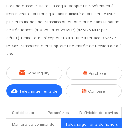
Lora de classe militaire. La coque adopte un revêtement à
trois niveaux : antifongique, anti-humidité et anti-sel.Il existe
plusieurs modes de transmission et fonctionne dans la bande
de fréquences (410125 - 493125 MHz) (433125 MHz par
défaut). L'émetteur - récepteur fournit une interface RS232 /
RS485 transparente et supporte une entrée de tension de 8 ~
28V.


Send Inquiry
Purchase


Téléchargements de
Compare
fichiers
Spécification
Paramètres
Definición de clavijas
Manière de commander
Téléchargements de fichiers