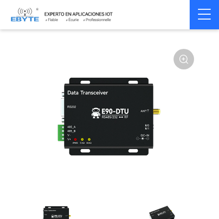
Home
>
Modem
>
Wireless modem
>
LoRa wirelss modem
