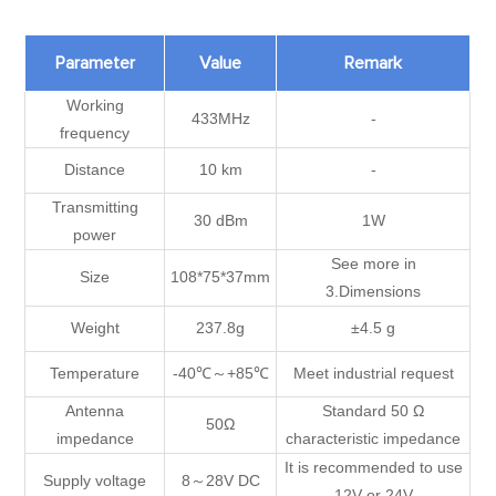
Parameter
Value
Remark
Working
433MHz
-
frequency
Distance
10 km
-
Transmitting
30 dBm
1W
power
See more in
Size
108*75*37mm
3.Dimensions
Weight
237.8g
±4.5 g
Temperature
-40℃～+85℃
Meet industrial request
Antenna
Standard 50 Ω
50Ω
impedance
characteristic impedance
It is recommended to use
Supply voltage
8～28V DC
12V or 24V