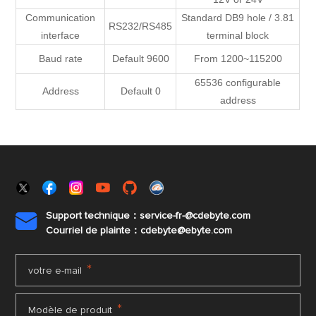
Communication
Standard DB9 hole / 3.81
RS232/RS485
interface
terminal block
Baud rate
Default 9600
From 1200~115200
65536 configurable
Address
Default 0
address
Support technique：service-fr-@cdebyte.com

Courriel de plainte：cdebyte
@ebyte.com
*
votre e-mail
*
Modèle de produit