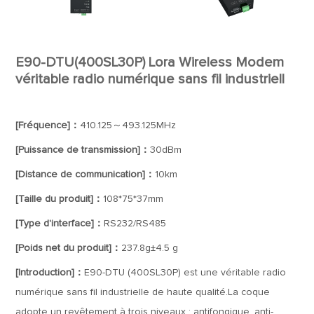
E90-DTU(400SL30P) Lora Wireless Modem
véritable radio numérique sans fil industriell
[Fréquence]：
410.125～493.125MHz
[Puissance de transmission]：
30dBm
[Distance de communication]：
10km
[Taille du produit]：
108*75*37mm
[Type d'interface]：
RS232/RS485
[Poids net du produit]：
237.8g±4.5 g
[Introduction]：
E90-DTU (400SL30P) est une véritable radio
numérique sans fil industrielle de haute qualité.La coque
adopte un revêtement à trois niveaux : antifongique, anti-