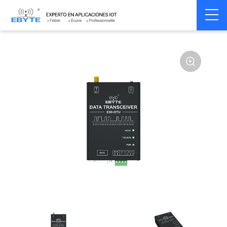
Home
>
Modem
>
Wireless modem
>
LoRa wirelss modem
