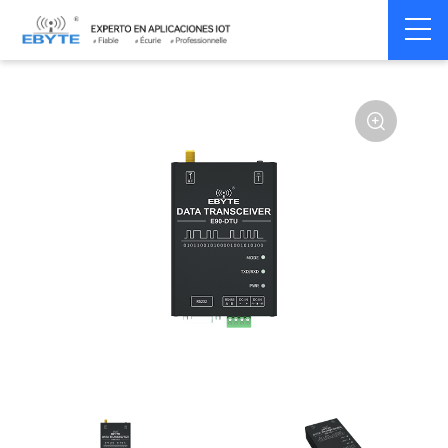
Home
>
Modem
>
Wireless modem
>
LoRa wirelss modem
