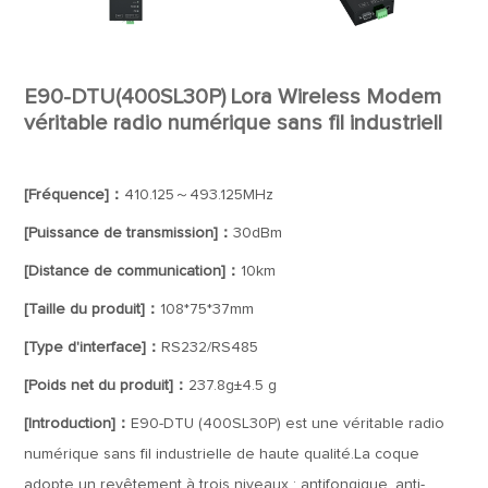
E90-DTU(400SL30P) Lora Wireless Modem
véritable radio numérique sans fil industriell
[Fréquence]：
410.125～493.125MHz
[Puissance de transmission]：
30dBm
[Distance de communication]：
10km
[Taille du produit]：
108*75*37mm
[Type d'interface]：
RS232/RS485
[Poids net du produit]：
237.8g±4.5 g
[Introduction]：
E90-DTU (400SL30P) est une véritable radio
numérique sans fil industrielle de haute qualité.La coque
adopte un revêtement à trois niveaux : antifongique, anti-