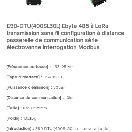
E90-DTU(400SL30L) Ebyte 485 à LoRa
transmission sans fil configuration à distance
passerelle de communication série
électrovanne interrogation Modbus
[Fréquence porteuse]：
433,125 MH
[Type d'interface]：
RS485/TTL
[Puissance d'émission]：
30dBm
[Distance de communication]：
10km
[Taille]：
84*82*25mm
[Poids]：
133±5g
[Introduction]：
E90-DTU (400SL30L) est une radio de