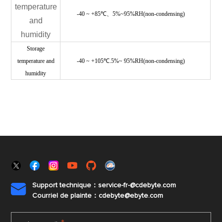
temperature
-40 ~ +85
℃、
5%~95%RH
(non-condensing)
and
humidity
Storage
temperature and
-40 ~ +105℃.5%~ 95%RH(non-condensing)
humidity
Support technique：service-fr-@cdebyte.com

Courriel de plainte：cdebyte
@ebyte.com