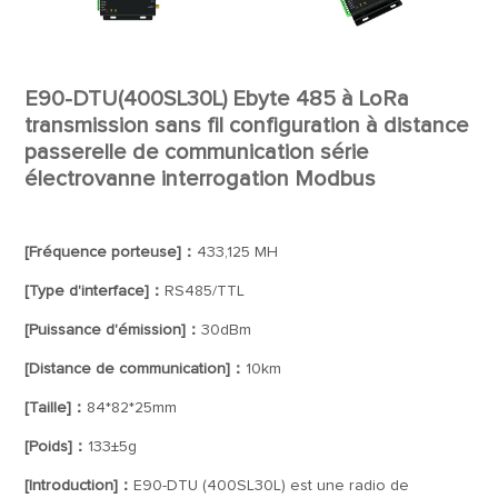
E90-DTU(400SL30L) Ebyte 485 à LoRa
transmission sans fil configuration à distance
passerelle de communication série
électrovanne interrogation Modbus
[Fréquence porteuse]：
433,125 MH
[Type d'interface]：
RS485/TTL
[Puissance d'émission]：
30dBm
[Distance de communication]：
10km
[Taille]：
84*82*25mm
[Poids]：
133±5g
[Introduction]：
E90-DTU (400SL30L) est une radio de