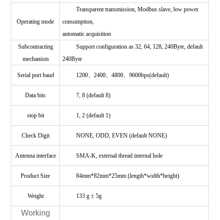
Transparent transmission, Modbus slave, low power
Operating mode
consumption,
automatic acquisition
Subcontracting
Support configuration as 32, 64, 128, 240Byte, default
mechanism
240Byte
Serial port baud
1200、2400、4800、9600bps(default)
Data bits
7, 8 (default 8)
stop bit
1, 2 (default 1)
Check Digit
NONE, ODD, EVEN (default NONE)
Antenna interface
SMA-K, external thread internal hole
Product Size
84mm*82mm*25mm (length*width*height)
Weight
133 g ± 5g
Working