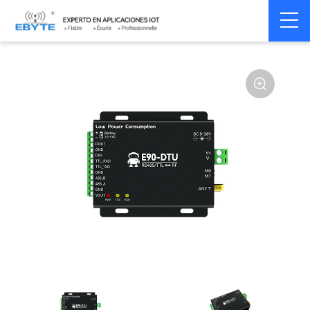
Home
>
Modem
>
Wireless modem
>
LoRa wirelss modem
