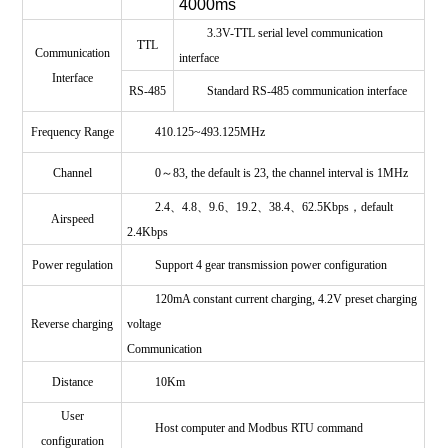
4000ms
3.3V-TTL serial level communication
TTL
Communication
interface
Interface
RS-485
Standard RS-485 communication interface
Frequency Range
410.125~493.125MHz
Channel
0～83, the default is 23, the channel interval is 1MHz
2.4、4.8、9.6、19.2、38.4、62.5Kbps，default
Airspeed
2.4Kbps
Power regulation
Support 4 gear transmission power configuration
120mA constant current charging, 4.2V preset charging
Reverse charging
voltage
Communication
Distance
10Km
User
Host computer and Modbus RTU command
configuration