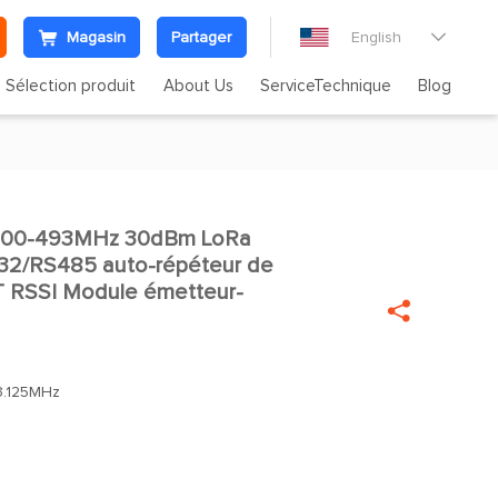
Magasin
Partager
English

Sélection produit
About Us
ServiceTechnique
Blog
400-493MHz 30dBm LoRa

32/RS485 auto-répéteur de
T RSSI Module émetteur-

3.125MHz