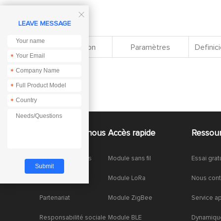

LEAVE MESSAGE
Spécification
Paramètres
Definici
*
*
*
*
À propos de nous
Accès rapide
Ressou
À propos de nous
Module sans fil
Essai grat
Honneurs
Module LoRa
Nous cont
Partenariat
Module ZigBee
Service a
Responsabilité sociale
Module BLE
Dynamique