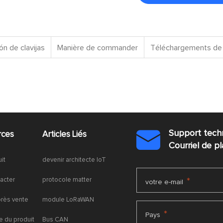
ón de clavijas
Manière de commander
Téléchargements de 
Support tech
rces
Articles Liés

Courriel de 
uit
devenir architecte IoT
acter
protocole matter
*
votre e-mail
près vente
module LoRaWAN
*
Pays
 du produit
Bus CAN