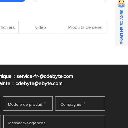
SERVICE EN LIGNE
fichiers
vidéo
Produits de série
nique：service-fr-@cdebyte.com
plainte：cdebyte
@ebyte.com
*
*
Modèle de produit
Compagnie
Message/exigences