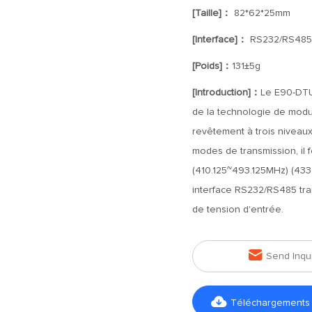
[Taille]：
82*62*25mm
[Interface]：
RS232/RS485
[Poids]：
131±5g
[Introduction]：
Le E90-DTU
de la technologie de modul
revêtement à trois niveaux 
modes de transmission, il
(410.125~493.125MHz) (433.
interface RS232/RS485 tra
de tension d'entrée.

Send Inqu

Téléchargements d