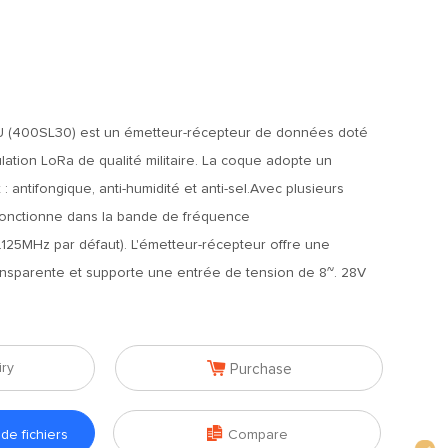
 (400SL30) est un émetteur-récepteur de données doté
ation LoRa de qualité militaire. La coque adopte un
: antifongique, anti-humidité et anti-sel.Avec plusieurs
 fonctionne dans la bande de fréquence
125MHz par défaut). L'émetteur-récepteur offre une
nsparente et supporte une entrée de tension de 8~. 28V

iry
Purchase

e fichiers
Compare