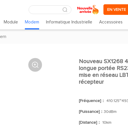
EN VENTE
Module
Modem
Informatique Industrielle
Accessoires
dem
Nouveau SX1268 

longue portée RS2
mise en réseau LB
récepteur
[Fréquence]：
410.125~49
[Puissance]：
30dBm
[Distance]：
10km