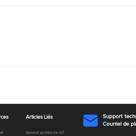
Support tech
rces
Articles Liés

Courriel de 
uit
devenir architecte IoT