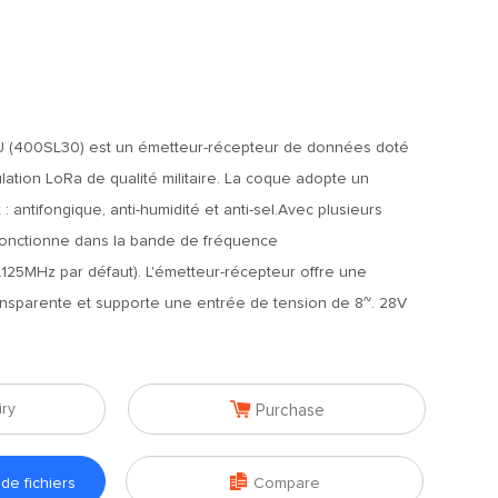
 (400SL30) est un émetteur-récepteur de données doté
ation LoRa de qualité militaire. La coque adopte un
: antifongique, anti-humidité et anti-sel.Avec plusieurs
 fonctionne dans la bande de fréquence
125MHz par défaut). L'émetteur-récepteur offre une
nsparente et supporte une entrée de tension de 8~. 28V

iry
Purchase

e fichiers
Compare