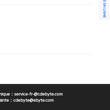
SERVICE EN LIGNE
nique：service-fr-@cdebyte.com
plainte：cdebyte
@ebyte.com