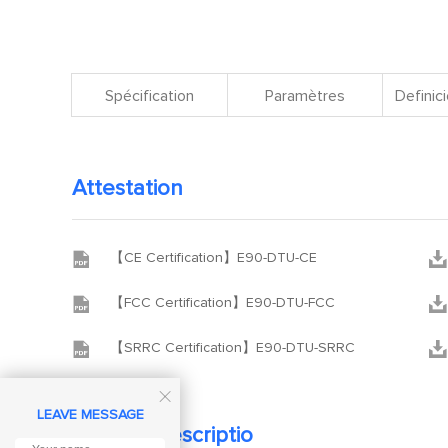
Spécification
Paramètres
Definici
Attestation


【CE Certification】E90-DTU-CE


【FCC Certification】E90-DTU-FCC


【SRRC Certification】E90-DTU-SRRC

LEAVE MESSAGE
Product descriptio