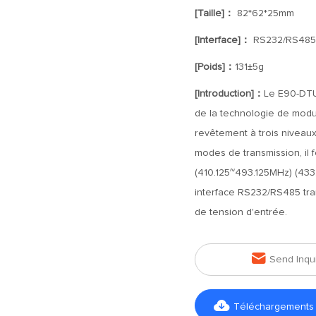
[Taille]：
82*62*25mm
[Interface]：
RS232/RS485
[Poids]：
131±5g
[Introduction]：
Le E90-DTU
de la technologie de modul
revêtement à trois niveaux 
modes de transmission, il
(410.125~493.125MHz) (433.
interface RS232/RS485 tra
de tension d'entrée.

Send Inqu

Téléchargements d