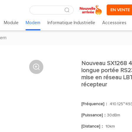
EN VENTE
Module
Modem
Informatique Industrielle
Accessoires
dem
Nouveau SX1268 

longue portée RS2
mise en réseau LB
récepteur
[Fréquence]：
410.125~49
[Puissance]：
30dBm
[Distance]：
10km