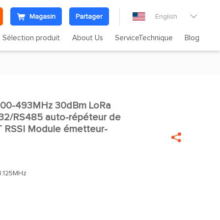
Magasin
Partager
English

Sélection produit
About Us
ServiceTechnique
Blog
400-493MHz 30dBm LoRa

32/RS485 auto-répéteur de
T RSSI Module émetteur-

3.125MHz