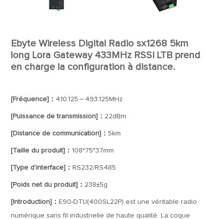
Ebyte Wireless Digital Radio sx1268 5km
long Lora Gateway 433MHz RSSI LTB prend
en charge la configuration à distance.
[Fréquence]：
410.125～493.125MHz
[Puissance de transmission]：
22dBm
[Distance de communication]：
5km
[Taille du produit]：
108*75*37mm
[Type d'interface]：
RS232/RS485
[Poids net du produit]：
238±5g
[Introduction]：
E90-DTU(400SL22P) est une véritable radio
numérique sans fil industrielle de haute qualité. La coque