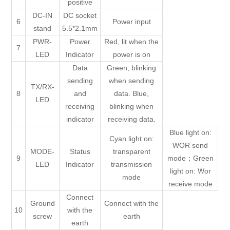
positive
DC-IN
DC socket
6
Power input
stand
5.5*2.1mm
PWR-
Power
Red, lit when the
7
LED
Indicator
power is on
Data
Green, blinking
sending
when sending
TX/RX-
8
and
data. Blue,
LED
receiving
blinking when
indicator
receiving data.
Blue light on:
Cyan light on:
WOR send
MODE-
Status
transparent
9
mode；Green
LED
Indicator
transmission
light on: Wor
mode
receive mode
Connect
Ground
Connect with the
10
with the
screw
earth
earth