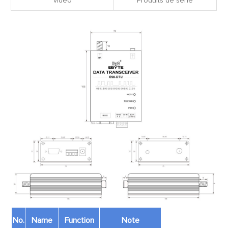
vidéo
Produits de série
No.
Name
Function
Note