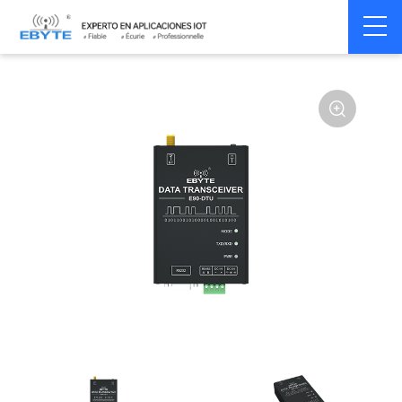
Home
>
Modem
>
Wireless modem
>
LoRa wirelss modem
