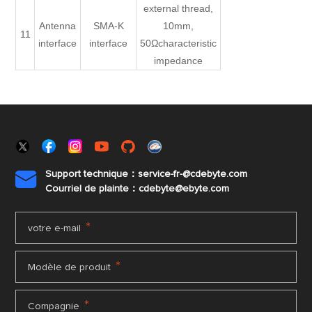
external thread,
Antenna
SMA-K
10mm,
11
interface
interface
50Ωcharacteristic
impedance
Support technique：service-fr-@cdebyte.com

Courriel de plainte：cdebyte
@ebyte.com
*
votre e-mail
*
Modèle de produit
*
Compagnie