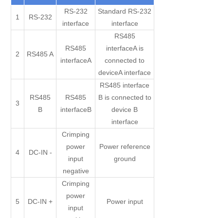
RS-232
Standard RS-232
1
RS-232
interface
interface
RS485
RS485
interfaceA is
2
RS485 A
interfaceA
connected to
deviceA interface
RS485 interface
RS485
RS485
B is connected to
3
B
interfaceB
device B
interface
Crimping
power
Power reference
4
DC-IN -
input
ground
negative
Crimping
power
5
DC-IN +
Power input
input