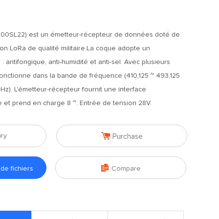
00SL22) est un émetteur-récepteur de données doté de
on LoRa de qualité militaire.La coque adopte un
: antifongique, anti-humidité et anti-sel. Avec plusieurs
fonctionne dans la bande de fréquence (410,125 ~ 493,125
Hz). L'émetteur-récepteur fournit une interface
et prend en charge 8 ~. Entrée de tension 28V.

iry
Purchase

e fichiers
Compare