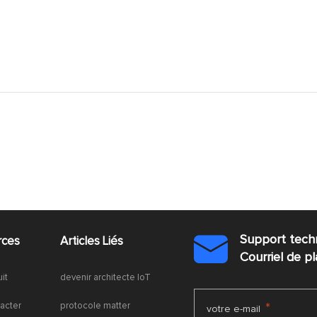
Support tech
rces
Articles Liés

Courriel de 
uit
devenir architecte IoT
acter
protocole matter
*
votre e-mail