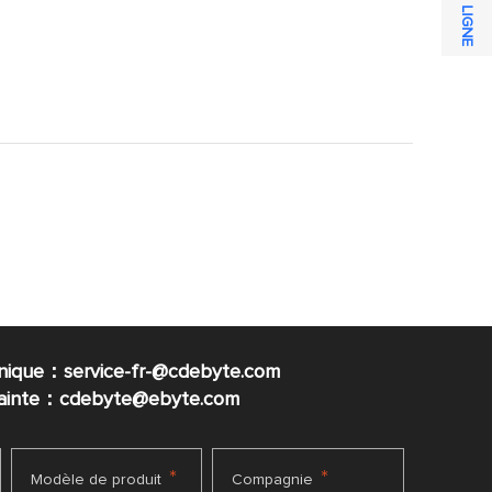
nique：service-fr-@cdebyte.com
plainte：cdebyte
@ebyte.com
*
*
Modèle de produit
Compagnie