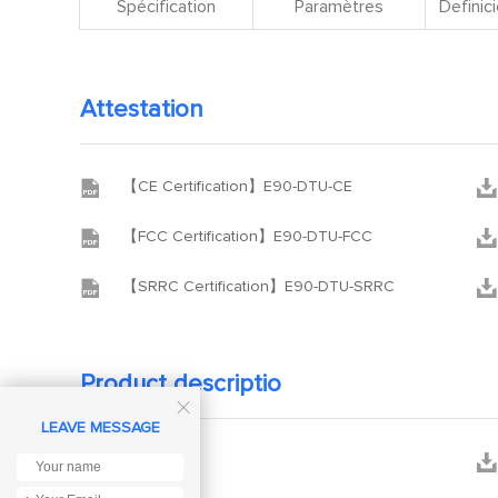
Spécification
Paramètres
Definici
Attestation


【CE Certification】E90-DTU-CE


【FCC Certification】E90-DTU-FCC


【SRRC Certification】E90-DTU-SRRC
Product descriptio

LEAVE MESSAGE


manuel