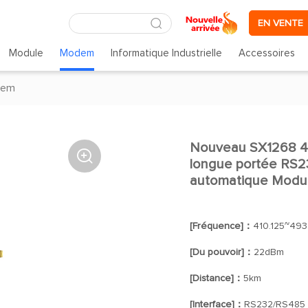
EN VENTE
Module
Modem
Informatique Industrielle
Accessoires
dem
Nouveau SX1268 

longue portée RS2
automatique Modul
[Fréquence]：
410.125~493
[Du pouvoir]：
22dBm
[Distance]：
5km
[Interface]：
RS232/RS485