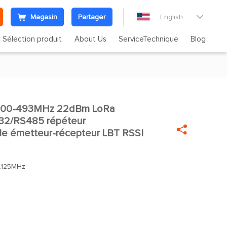
Magasin
Partager
English

Sélection produit
About Us
ServiceTechnique
Blog
400-493MHz 22dBm LoRa

32/RS485 répéteur

e émetteur-récepteur LBT RSSI
.125MHz