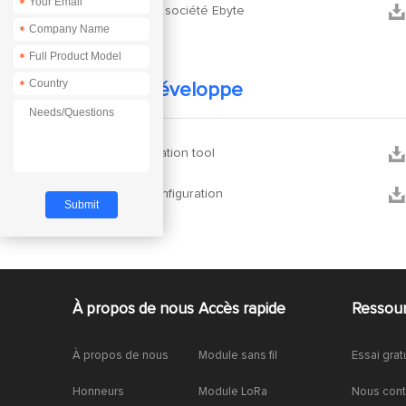
*


Profil de la société Ebyte
*
*
*
Tests de développe


configureration tool


outil de configuration
À propos de nous
Accès rapide
Ressou
À propos de nous
Module sans fil
Essai grat
Honneurs
Module LoRa
Nous cont