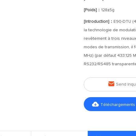
[Poids]：
128±5g
[Introduction]：
E90-DTU (4
la technologie de modulati
revêtement à trois niveaux 
modes de transmission, il 
MHz) (par défaut 433,125 M
RS232/RS485 transparente 

Send Inqu

Téléchargements d