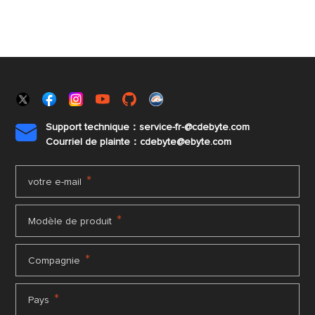
Support technique：service-fr-@cdebyte.com

Courriel de plainte：cdebyte
@ebyte.com
*
votre e-mail
*
Modèle de produit
*
Compagnie
*
Pays