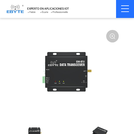
Home
>
Modem
>
Wireless modem
>
LoRa wirelss modem
