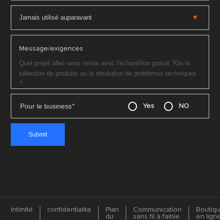
Message/exigences
Pour le business
*
Yes
NO
Intimité
confidentialite
Plan
Communication
Boutiq
du
sans fil à faible
en lign