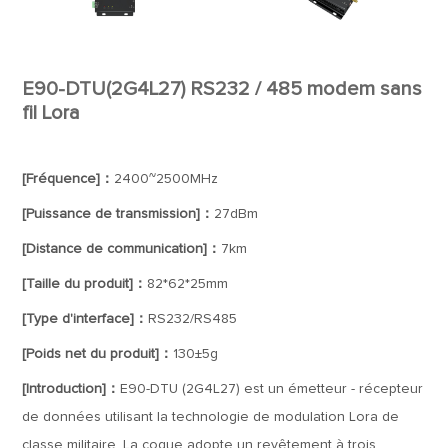
E90-DTU(2G4L27) RS232 / 485 modem sans
fil Lora
[Fréquence]：
2400~2500MHz
[Puissance de transmission]：
27dBm
[Distance de communication]：
7km
[Taille du produit]：
82*62*25mm
[Type d'interface]：
RS232/RS485
[Poids net du produit]：
130±5g
[Introduction]：
E90-DTU (2G4L27) est un émetteur - récepteur
de données utilisant la technologie de modulation Lora de
classe militaire. La coque adopte un revêtement à trois