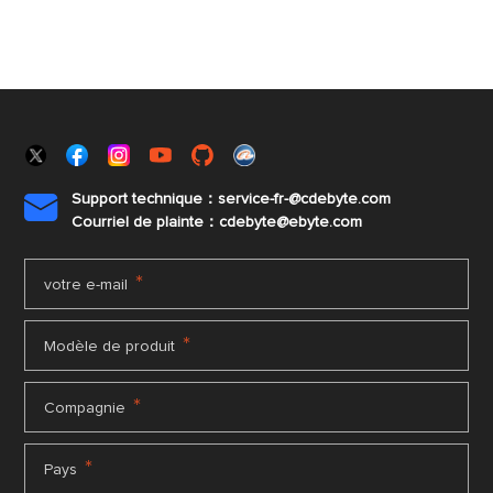
Support technique：service-fr-@cdebyte.com

Courriel de plainte：cdebyte
@ebyte.com
*
votre e-mail
*
Modèle de produit
*
Compagnie
*
Pays