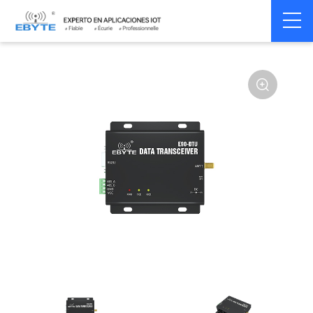
Home
>
Modem
>
Wireless modem
>
LoRa wirelss modem
