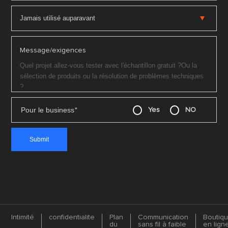
Message/exigences
Pour le business
*
Yes
NO
Intimité
confidentialite
Plan
Communication
Boutiq
du
sans fil à faible
en lign