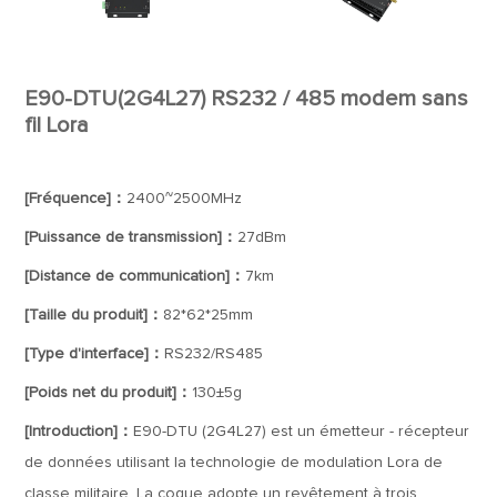
E90-DTU(2G4L27) RS232 / 485 modem sans
fil Lora
[Fréquence]：
2400~2500MHz
[Puissance de transmission]：
27dBm
[Distance de communication]：
7km
[Taille du produit]：
82*62*25mm
[Type d'interface]：
RS232/RS485
[Poids net du produit]：
130±5g
[Introduction]：
E90-DTU (2G4L27) est un émetteur - récepteur
de données utilisant la technologie de modulation Lora de
classe militaire. La coque adopte un revêtement à trois