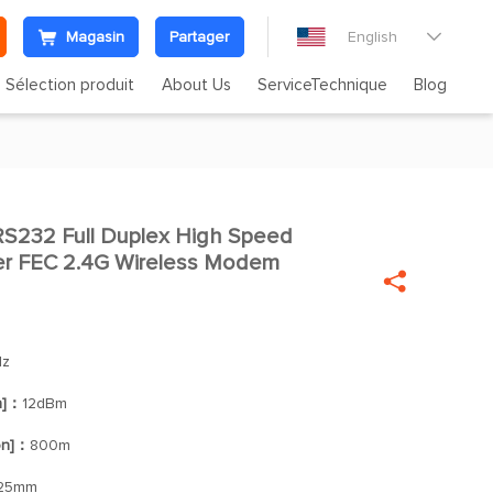
Magasin
Partager
English

Sélection produit
About Us
ServiceTechnique
Blog
S232 Full Duplex High Speed

ver FEC 2.4G Wireless Modem

Hz
n]：
12dBm
on]：
800m
*25mm