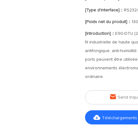
[Type d'interface]：
RS232
[Poids net du produit]：
13
[Introduction]：
E90-DTU (2
fil industrielle de haute q
antifongique, anti-humidit
ports peuvent être utilisé
environnements électroma
ordinaire.

Send Inqu

Téléchargements d