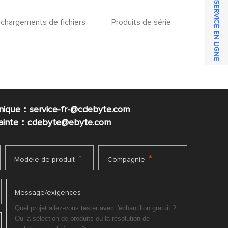
SERVICE EN LIGNE
chargements de fichiers
Produits de série
nique：service-fr-@cdebyte.com
plainte：cdebyte
@ebyte.com
*
*
Modèle de produit
Compagnie
Message/exigences