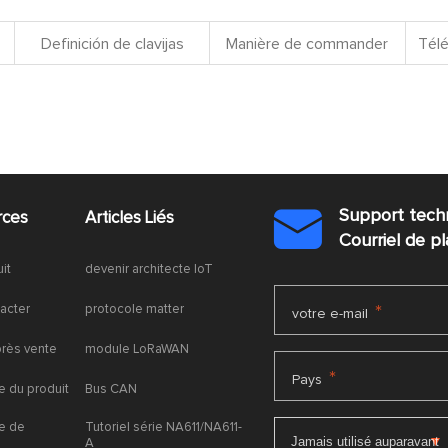
Definición de clavijas
Manière de commander
Télé
Support tech
rces
Articles Liés

Courriel de 
uit
devenir architecte IoT
acter
protocole matter
*
votre e-mail
près vente
module LoRaWAN
*
Pays
 du produit
Bus CAN
e de
Tutoriel série NA611/NA611-
A