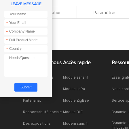
LEAVE MESSAGE
Spécification
Paramètres
*
*
*
*
À propos de nous
Accès rapide
Ressou
À propos de nous
Module sans fil
Essai grat
Honneurs
Module LoRa
Nous cont
Partenariat
Module ZigBee
Service a
Responsabilité sociale
Module BLE
Dynamique
Dynamiqu
Des expositions
Modem sans fil
l'industrie