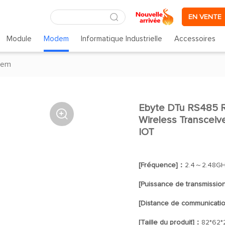
EN VENTE
Module
Modem
Informatique Industrielle
Accessoires
dem
Ebyte DTu RS485 R

Wireless Transcei
IOT
[Fréquence]：
2.4～2.48G
[Puissance de transmissio
[Distance de communicati
[Taille du produit]：
82*62