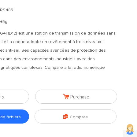
/RS485
0±5g
G4HD12) est une station de transmission de données sans
ualité.La coque adopte un revêtement à trois niveaux :
é et anti-sel. Ses capacités avancées de protection des
es dans des environnements industriels avec des
gnétiques complexes. Comparé à la radio numérique

iry
Purchase

e fichiers
Compare