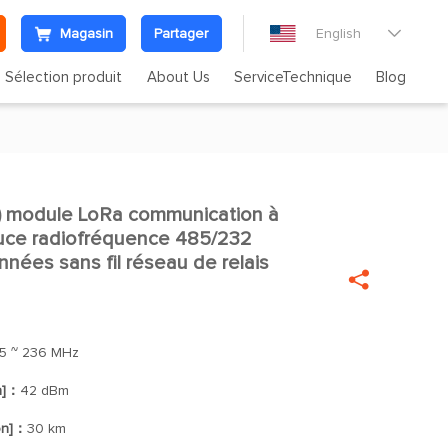
Magasin
Partager
English

Sélection produit
About Us
ServiceTechnique
Blog
 module LoRa communication à

uce radiofréquence 485/232
nées sans fil réseau de relais

5 ~ 236 MHz
n]：
42 dBm
on]：
30 km