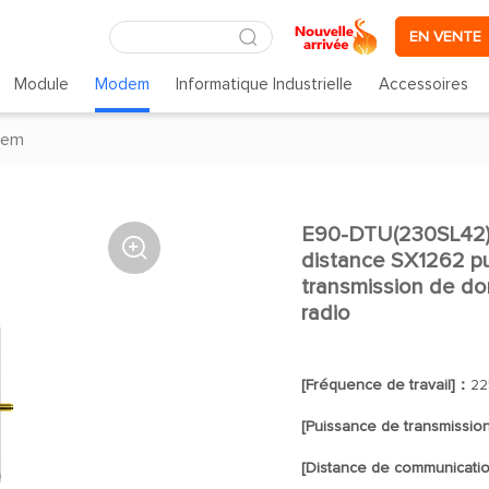
EN VENTE
Module
Modem
Informatique Industrielle
Accessoires
dem
E90-DTU(230SL42)

distance SX1262 p
transmission de don
radio
[Fréquence de travail]：
22
[Puissance de transmissio
[Distance de communicati