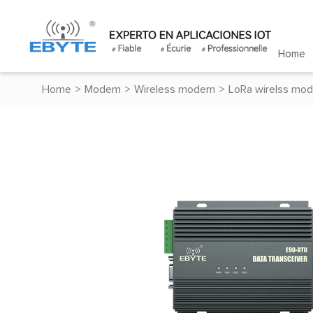
Home
Home
>
Modem
>
Wireless modem
>
LoRa wirelss mo