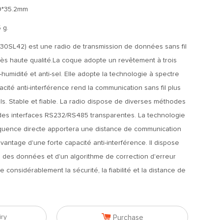
9*35.2mm
 g.
30SL42) est une radio de transmission de données sans fil
 très haute qualité.La coque adopte un revêtement à trois
i-humidité et anti-sel. Elle adopte la technologie à spectre
cité anti-interférence rend la communication sans fil plus
iels. Stable et fiable. La radio dispose de diverses méthodes
 des interfaces RS232/RS485 transparentes. La technologie
quence directe apportera une distance de communication
vantage d'une forte capacité anti-interférence. Il dispose
 des données et d'un algorithme de correction d'erreur
e considérablement la sécurité, la fiabilité et la distance de

iry
Purchase