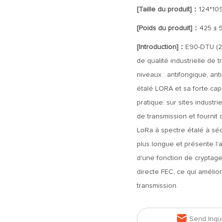
[Taille du produit]：
124*10
[Poids du produit]：
425 ± 5
[Introduction]：
E90-DTU (2
de qualité industrielle de
niveaux : antifongique, ant
étalé LORA et sa forte capa
pratique. sur sites industr
de transmission et fournit
LoRa à spectre étalé à sé
plus longue et présente l'a
d'une fonction de cryptage
directe FEC, ce qui amélior
transmission.

Send Inqu