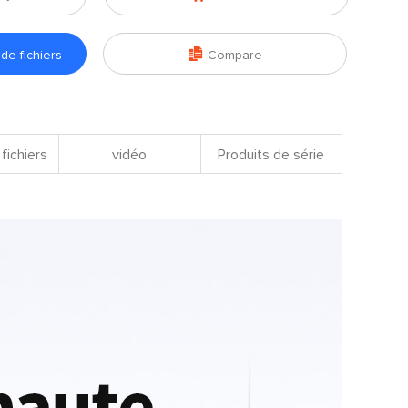

e fichiers
Compare
fichiers
vidéo
Produits de série