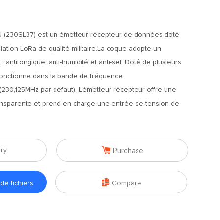
 (230SL37) est un émetteur-récepteur de données doté
ation LoRa de qualité militaire.La coque adopte un
: antifongique, anti-humidité et anti-sel. Doté de plusieurs
 fonctionne dans la bande de fréquence
230,125MHz par défaut). L'émetteur-récepteur offre une
nsparente et prend en charge une entrée de tension de

iry
Purchase

e fichiers
Compare