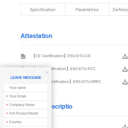
Spécification
Paramètres
Definici
Attestation


【CE Certification】E90-DTU-CE


【FCC Certification】E90-DTU-FCC

LEAVE MESSAGE


【SRRC Certification】E90-DTU-SRRC
*
*
Product descriptio
*
*


Mannual