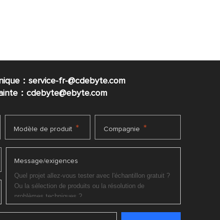
nique：service-fr-@cdebyte.com
plainte：cdebyte
@ebyte.com
*
*
Modèle de produit
Compagnie
Message/exigences