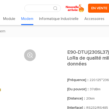
EN VENTE
Module
Modem
Informatique Industrielle
Accessoires
dem
E90-DTU(230SL37) 

LoRa de qualité mil
données
[Fréquence]：
220.125~236
[Du pouvoir]：
37dBm
[Distance]：
20km
[Interface]：
RS232/RS485