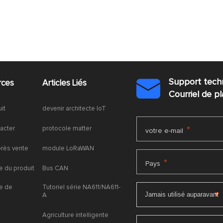
Support tech
rces
Articles Liés

Courriel de 
uit
devenir architecte IoT
acter
protocole matter
*
votre e-mail
près vente
module LoRaWAN
*
Pays
 du produit
Bus CAN
e de
Tutoriel série NA611/NA611-
A
Agriculture intelligente