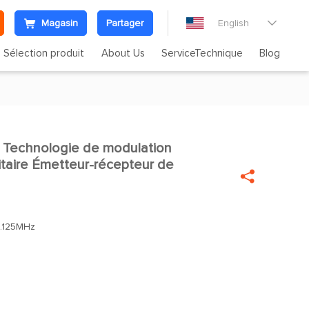
Magasin
Partager
English

Sélection produit
About Us
ServiceTechnique
Blog
Technologie de modulation

itaire Émetteur-récepteur de

.125MHz