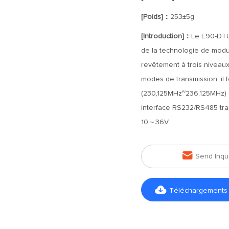
[Poids]：
253±5g
[Introduction]：
Le E90-DTU
de la technologie de modul
revêtement à trois niveaux 
modes de transmission, il
(230,125MHz~236,125MHz) (
interface RS232/RS485 tra
10～36V.

Send Inqu

Téléchargements d