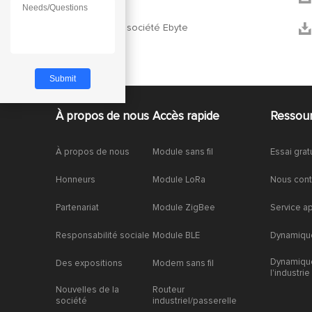


Profil de la société Ebyte
À propos de nous
Accès rapide
Ressou
À propos de nous
Module sans fil
Essai grat
Honneurs
Module LoRa
Nous cont
Partenariat
Module ZigBee
Service a
Responsabilité sociale
Module BLE
Dynamique
Dynamiqu
Des expositions
Modem sans fil
l'industrie
Nouvelles de la
Routeur
société
industriel/passerelle