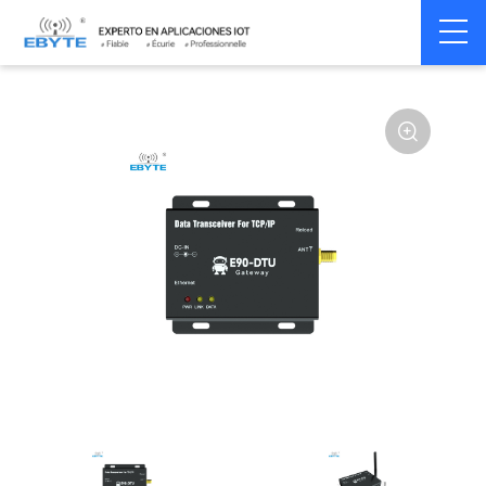
Home
>
Modem
>
Industrial Gateway
>
Wireless Gateways
