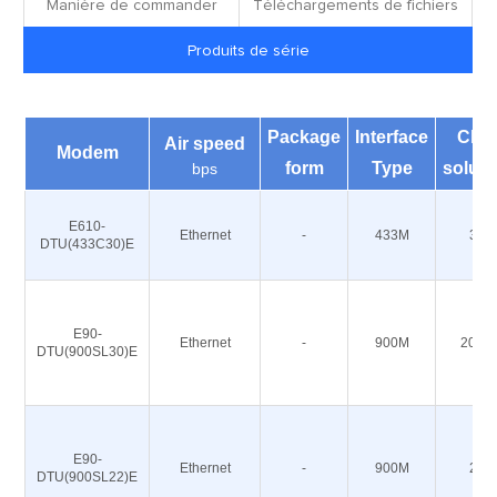
Manière de commander
Téléchargements de fichiers
Produits de série
Package
Interface
Chi
Air speed
Modem
form
Type
soluti
bps
E610-
Ethernet
-
433M
30
DTU(433C30)E
E90-
Ethernet
-
900M
20/30
DTU(900SL30)E
E90-
Ethernet
-
900M
20
DTU(900SL22)E