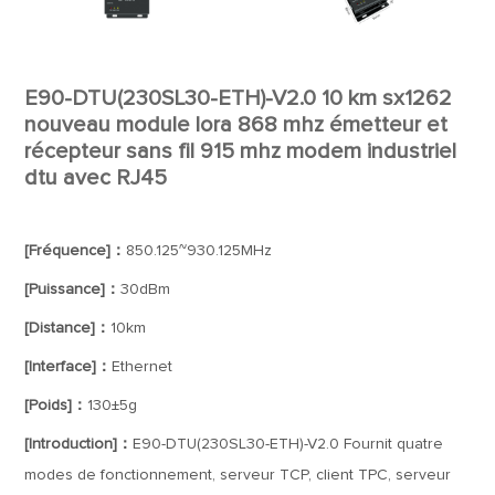
E90-DTU(230SL30-ETH)-V2.0 10 km sx1262
nouveau module lora 868 mhz émetteur et
récepteur sans fil 915 mhz modem industriel
dtu avec RJ45
[Fréquence]：
850.125~930.125MHz
[Puissance]：
30dBm
[Distance]：
10km
[Interface]：
Ethernet
[Poids]：
130±5g
[Introduction]：
E90-DTU(230SL30-ETH)-V2.0 Fournit quatre
modes de fonctionnement, serveur TCP, client TPC, serveur