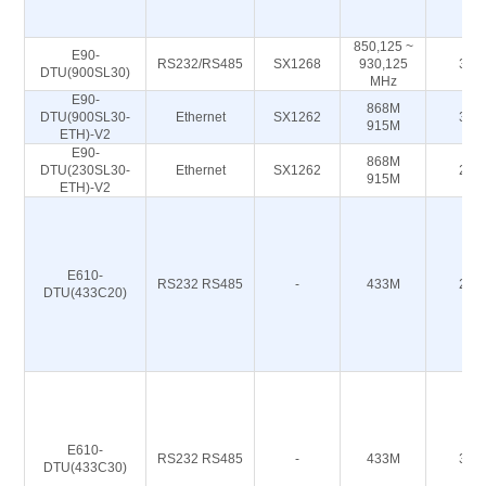
850,125 ~
E90-
RS232/RS485
SX1268
930,125
30
DTU(900SL30)
MHz
E90-
868M
DTU(900SL30-
Ethernet
SX1262
30
915M
ETH)-V2
E90-
868M
DTU(230SL30-
Ethernet
SX1262
22
915M
ETH)-V2
E610-
RS232 RS485
-
433M
20
DTU(433C20)
E610-
RS232 RS485
-
433M
30
DTU(433C30)