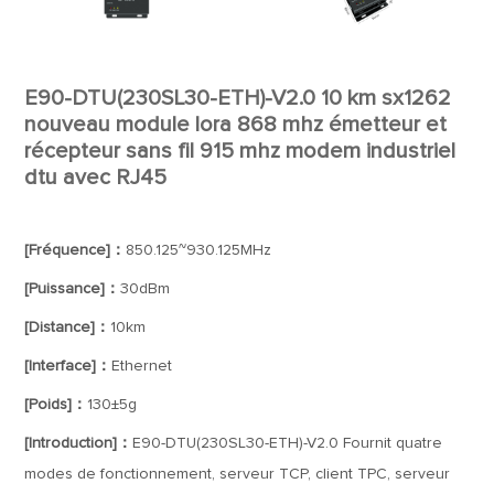
E90-DTU(230SL30-ETH)-V2.0 10 km sx1262
nouveau module lora 868 mhz émetteur et
récepteur sans fil 915 mhz modem industriel
dtu avec RJ45
[Fréquence]：
850.125~930.125MHz
[Puissance]：
30dBm
[Distance]：
10km
[Interface]：
Ethernet
[Poids]：
130±5g
[Introduction]：
E90-DTU(230SL30-ETH)-V2.0 Fournit quatre
modes de fonctionnement, serveur TCP, client TPC, serveur