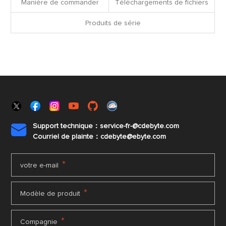
Manière de commander
Téléchargements de fichiers
Produits de série
Support technique：service-fr-@cdebyte.com

Courriel de plainte：cdebyte
@ebyte.com
*
votre e-mail
*
Modèle de produit
*
Compagnie