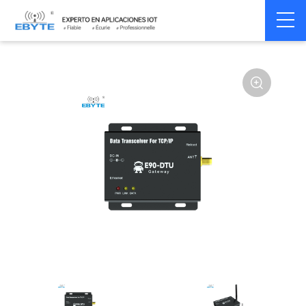
Home
>
Modem
>
Industrial Gateway
>
Wireless Gateways
