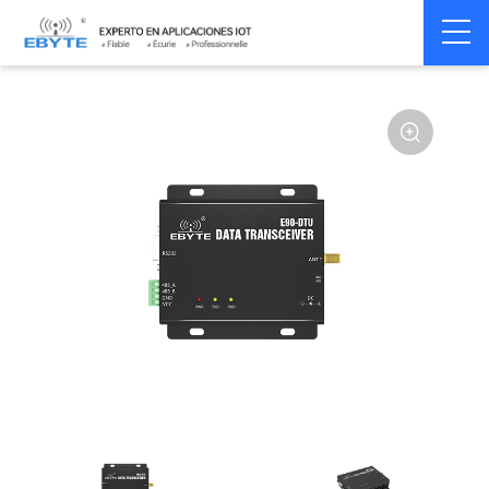
Home
>
Modem
>
Wireless modem
>
LoRa wirelss modem
