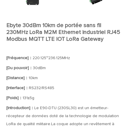
Ebyte 30dBm 10km de portée sans fil
230MHz LoRa M2M Ethernet industriel RJ45
Modbus MQTT LTE IOT LoRa Gateway
[Fréquence]：
220.125~236.125MHz
[Du pouvoir]：
30dBm
[Distance]：
10km
[Interface]：
RS232/RS485
[Poids]：
131±5g
[Introduction]：
Le E90-DTU (230SL30) est un émetteur-
récepteur de données doté de la technologie de modulation
LoRa de qualité militaire.La coque adopte un revêtement à