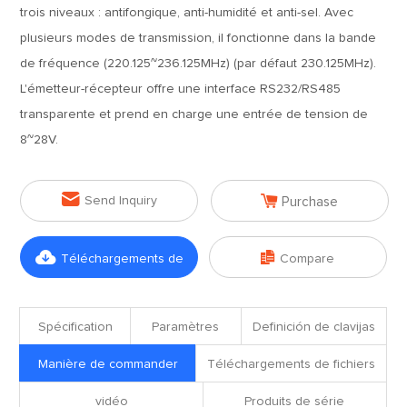
trois niveaux : antifongique, anti-humidité et anti-sel. Avec
plusieurs modes de transmission, il fonctionne dans la bande
de fréquence (220.125~236.125MHz) (par défaut 230.125MHz).
L'émetteur-récepteur offre une interface RS232/RS485
transparente et prend en charge une entrée de tension de
8~28V.


Send Inquiry
Purchase


Téléchargements de
Compare
fichiers
Spécification
Paramètres
Definición de clavijas
Manière de commander
Téléchargements de fichiers
vidéo
Produits de série