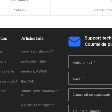
SMA-K
External thr
Support tech
rces
Articles Liés

Courriel de 
uit
devenir architecte IoT
acter
protocole matter
*
votre e-mail
près vente
module LoRaWAN
*
Pays
 du produit
Bus CAN
e de
Tutoriel série NA611/NA611-
A
Agriculture intelligente
Pour le business
*