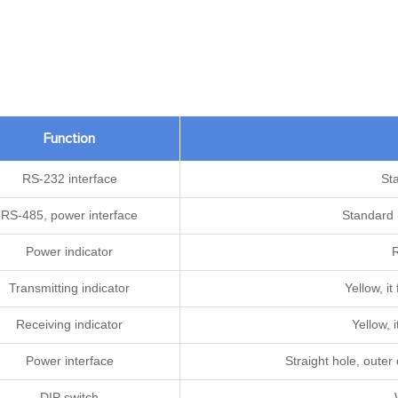
Function
RS-232 interface
St
RS-485, power interface
Standard 
Power indicator
Transmitting indicator
Yellow, i
Receiving indicator
Yellow, 
Power interface
Straight hole, oute
DIP switch