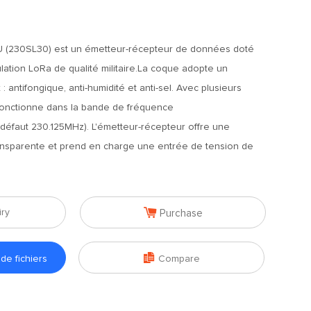
 (230SL30) est un émetteur-récepteur de données doté
ation LoRa de qualité militaire.La coque adopte un
: antifongique, anti-humidité et anti-sel. Avec plusieurs
 fonctionne dans la bande de fréquence
défaut 230.125MHz). L'émetteur-récepteur offre une
nsparente et prend en charge une entrée de tension de

iry
Purchase

e fichiers
Compare