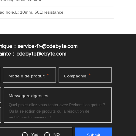
ead hole.L: 10mm. 50Ω resistance.
nique：service-fr-@cdebyte.com
plainte：cdebyte
@ebyte.com
*
*
Modèle de produit
Compagnie
Message/exigences
Yes
NO