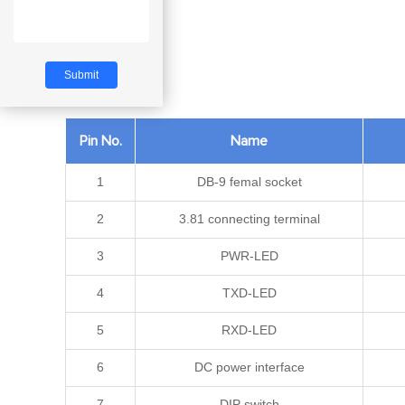
Pin No.
Name
1
DB-9 femal socket
2
3.81 connecting terminal
3
PWR-LED
4
TXD-LED
5
RXD-LED
6
DC power interface
7
DIP switch