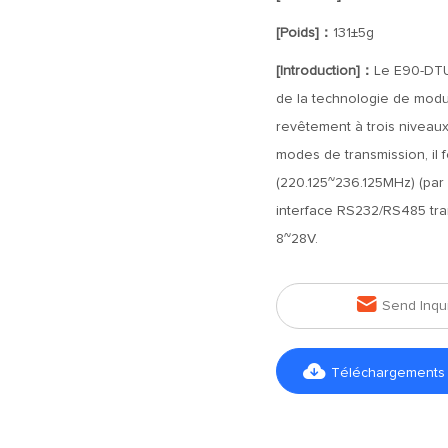
[Poids]：
131±5g
[Introduction]：
Le E90-DTU
de la technologie de modul
revêtement à trois niveaux 
modes de transmission, il
(220.125~236.125MHz) (par 
interface RS232/RS485 tra
8~28V.

Send Inqu

Téléchargements d