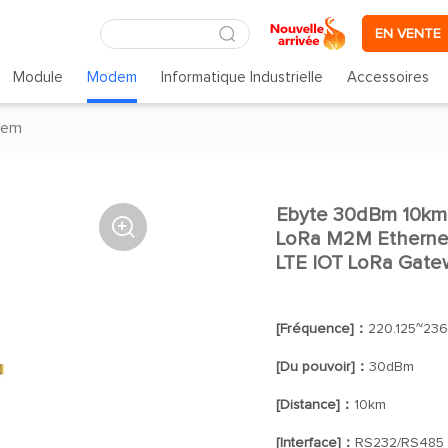
EN VENTE
Module
Modem
Informatique Industrielle
Accessoires
dem
Ebyte 30dBm 10km 

LoRa M2M Ethernet
LTE IOT LoRa Gate
[Fréquence]：
220.125~236
[Du pouvoir]：
30dBm
[Distance]：
10km
[Interface]：
RS232/RS485