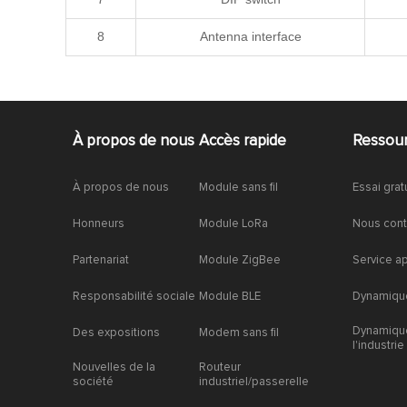
8
Antenna interface
À propos de nous
Accès rapide
Ressou
À propos de nous
Module sans fil
Essai grat
Honneurs
Module LoRa
Nous cont
Partenariat
Module ZigBee
Service a
Responsabilité sociale
Module BLE
Dynamique
Dynamiqu
Des expositions
Modem sans fil
l'industrie
Nouvelles de la
Routeur
société
industriel/passerelle