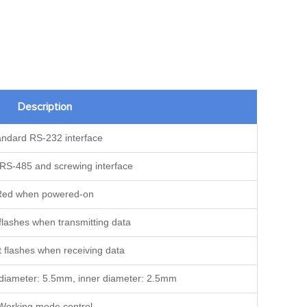
Description
andard RS-232 interface
RS-485 and screwing interface
Red when powered-on
t flashes when transmitting data
it flashes when receiving data
r diameter: 5.5mm, inner diameter: 2.5mm
Working mode control