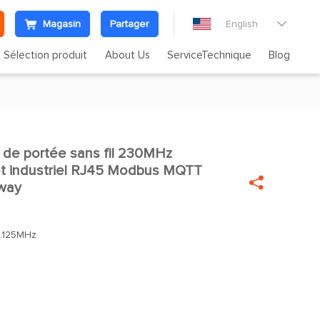
Magasin
Partager
English

Sélection produit
About Us
ServiceTechnique
Blog
de portée sans fil 230MHz

 industriel RJ45 Modbus MQTT

way
.125MHz