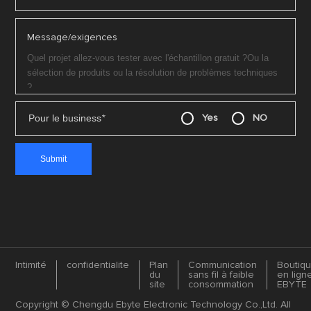
Message/exigences
Pour le business
*
Yes
NO
Intimité
confidentialite
Plan
Communication
Boutiq
du
sans fil à faible
en lign
site
consommation
EBYTE
Copyright © Chengdu Ebyte Electronic Technology Co.,Ltd. All