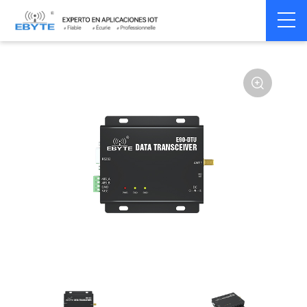
Home
>
Modem
>
Wireless modem
>
LoRa wirelss modem
