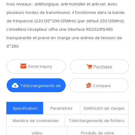
trois niveaux : antifongique, anti-humidité et anti-sel. Avec
plusieurs modes de transmission, il fonctionne dans la bande
de fréquence (220.125~236.125MHz) (par défaut 230.125MHz).
L'émetteur-récepteur offre une interface RS232/RS485
transparente et prend en charge une entrée de tension de
8~28V.


Send Inquiry
Purchase


Téléchargements de
Compare
fichiers
Spécification
Paramètres
Definición de clavijas
Manière de commander
Téléchargements de fichiers
vidéo
Produits de série