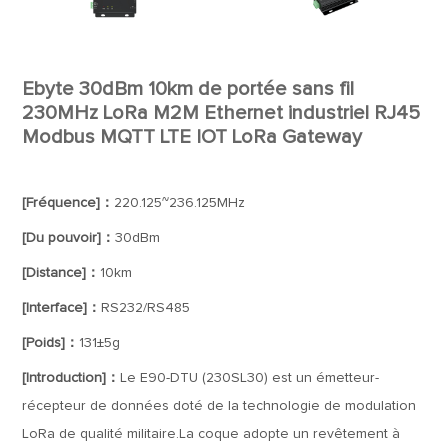
Ebyte 30dBm 10km de portée sans fil
230MHz LoRa M2M Ethernet industriel RJ45
Modbus MQTT LTE IOT LoRa Gateway
[Fréquence]：
220.125~236.125MHz
[Du pouvoir]：
30dBm
[Distance]：
10km
[Interface]：
RS232/RS485
[Poids]：
131±5g
[Introduction]：
Le E90-DTU (230SL30) est un émetteur-
récepteur de données doté de la technologie de modulation
LoRa de qualité militaire.La coque adopte un revêtement à