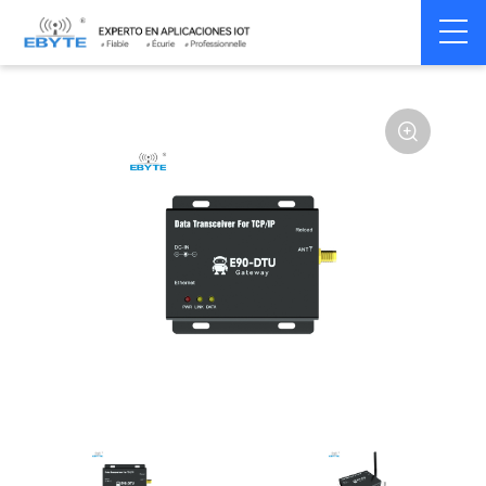
Home
>
Modem
>
Industrial Gateway
>
Wireless Gateways
