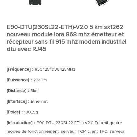
E90-DTU(230SL22-ETH)-V2.0 5 km sx1262
nouveau module lora 868 mhz émetteur et
récepteur sans fil 915 mhz modem industriel
dtu avec RJ45
[Fréquence]：
850.125~930.125MHz
[Puissance]：
22dBm
[Distance]：
5km
[Interface]：
Ethernet
[Poids]：
130±5g
[Introduction]：
E90-DTU(230SL22-ETH)-V2.0 Fournit quatre
modes de fonctionnement, serveur TCP, client TPC, serveur