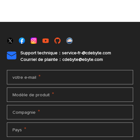
Support technique：service-fr-@cdebyte.com

Courriel de plainte：cdebyte
@ebyte.com
*
votre e-mail
*
Modèle de produit
*
Compagnie
*
Pays