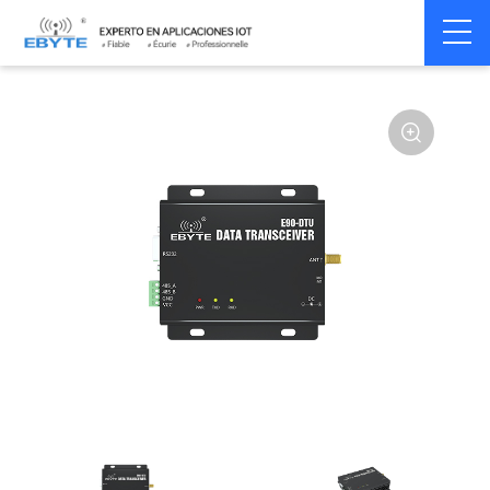
Home
>
Modem
>
Wireless modem
>
LoRa wirelss modem
