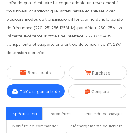
LoRa de qualité militaire.La coque adopte un revêtement à
trois niveaux : antifongique, anti-humidité et anti-sel. Avec
plusieurs modes de transmission, il fonctionne dans la bande
de fréquence (220.125~236.125MHz) (par défaut 230.125MHz).
L'émetteur-récepteur offre une interface RS232/RS485
transparente et supporte une entrée de tension de 8~. 28V
de tension d'entrée.


Send Inquiry
Purchase


Téléchargements de
Compare
fichiers
Spécification
Paramètres
Definición de clavijas
Manière de commander
Téléchargements de fichiers