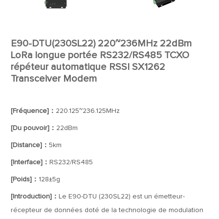
E90-DTU(230SL22) 220~236MHz 22dBm
LoRa longue portée RS232/RS485 TCXO
répéteur automatique RSSI SX1262
Transceiver Modem
[Fréquence]：
220.125~236.125MHz
[Du pouvoir]：
22dBm
[Distance]：
5km
[Interface]：
RS232/RS485
[Poids]：
128±5g
[Introduction]：
Le E90-DTU (230SL22) est un émetteur-
récepteur de données doté de la technologie de modulation