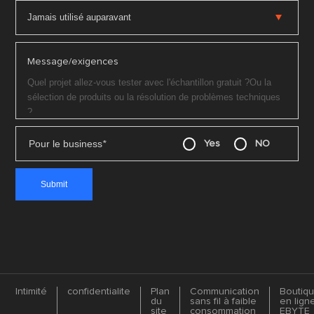
Message/exigences
Pour le business
*
Yes
NO
Intimité
confidentialite
Plan
Communication
Boutiq
du
sans fil à faible
en lign
site
consommation
EBYTE