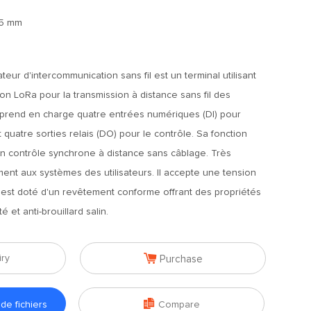
65 mm
eur d'intercommunication sans fil est un terminal utilisant
on LoRa pour la transmission à distance sans fil des
l prend en charge quatre entrées numériques (DI) pour
 quatre sorties relais (DO) pour le contrôle. Sa fonction
 un contrôle synchrone à distance sans câblage. Très
lement aux systèmes des utilisateurs. Il accepte une tension
l est doté d'un revêtement conforme offrant des propriétés
é et anti-brouillard salin.

iry
Purchase

e fichiers
Compare