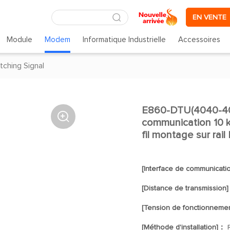
EN VENTE
Module
Modem
Informatique Industrielle
Accessoires
tching Signal
E860-DTU(4040-400

communication 10 k
fil montage sur rail
[Interface de communicat
[Distance de transmission
[Tension de fonctionneme
[Méthode d'installation]：
R