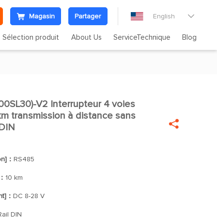
Magasin
Partager
English

Sélection produit
About Us
ServiceTechnique
Blog
SL30)-V2 Interrupteur 4 voies

m transmission à distance sans

 DIN
ion]：
RS485
]：
10 km
nt]：
DC 8-28 V
ail DIN