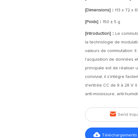
[Dimensions]：
113 x 72 x 
[Poids]：
150 ± 5 g
[Introduction]：
Le commutat
la technologie de modulati
valeurs de commutation. I
l'acquisition de données et
principale est de réaliser
convivial, il s'intègre faci
d'entrée CC de 8 à 28 V. I
anti-moisissure, anti-humidit

Send Inqu

Téléchargements d