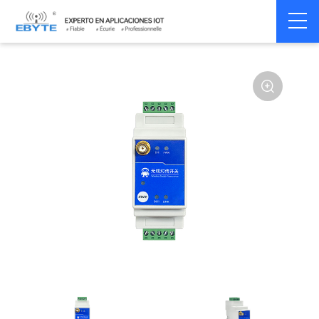
Signal
Switching
Home
>
Modem
>
>
Transmission/Synchroniz
Signal
