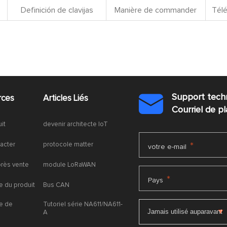
Definición de clavijas
Manière de commander
Télé
Support tech
rces
Articles Liés

Courriel de 
uit
devenir architecte IoT
acter
protocole matter
*
votre e-mail
près vente
module LoRaWAN
*
Pays
 du produit
Bus CAN
e de
Tutoriel série NA611/NA611-
A