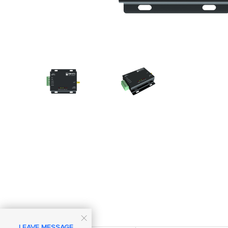

LEAVE MESSAGE