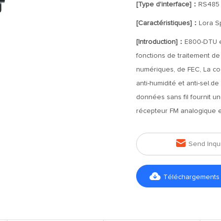
[Type d'interface]：
RS485
[Caractéristiques]：
Lora S
[Introduction]：
E800-DTU e
fonctions de traitement d
numériques, de FEC, La coq
anti-humidité et anti-sel.d
données sans fil fournit u
récepteur FM analogique e

Send Inqu

Téléchargements d