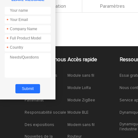
Spécification
Paramètres
*
*
*
*
À propos de nous
Accès rapide
Ressou
À propos de nous
Module sans fil
Essai grat
Honneurs
Module LoRa
Nous cont
Partenariat
Module ZigBee
Service a
Responsabilité sociale
Module BLE
Dynamique
Dynamiqu
Des expositions
Modem sans fil
l'industrie
Nouvelles de la
Routeur