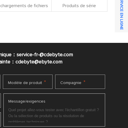
SERVICE EN LIGNE
chargements de fichiers
Produits de série
nique：service-fr-@cdebyte.com
plainte：cdebyte
@ebyte.com
*
*
Modèle de produit
Compagnie
Message/exigences