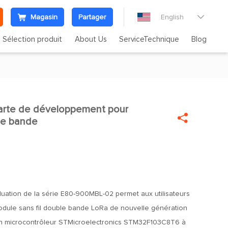
Magasin
Partager
English

Sélection produit
About Us
ServiceTechnique
Blog
rte de développement pour


le bande
aluation de la série E80-900MBL-02 permet aux utilisateurs
odule sans fil double bande LoRa de nouvelle génération
 un microcontrôleur STMicroelectronics STM32F103C8T6 à