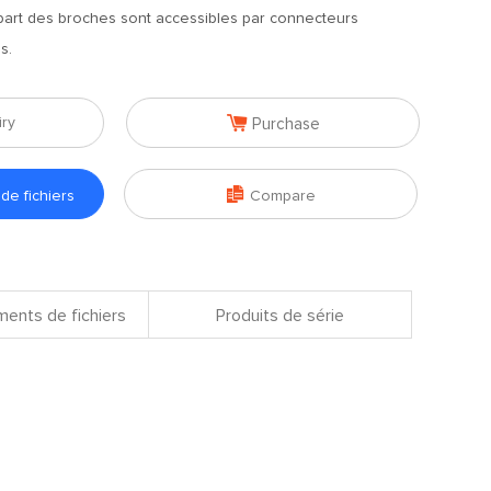
upart des broches sont accessibles par connecteurs
s.

iry
Purchase

e fichiers
Compare
ents de fichiers
Produits de série