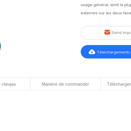
usage général, dont la pl
externes sur les deux face

Send Inqu

Téléchargements d
 clavijas
Manière de commander
Téléchargem