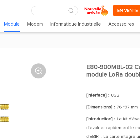
EN VENTE
Module
Modem
Informatique Industrielle
Accessoires
E80-900MBL-02 Ca

module LoRa doub
[Interface]：
USB
[Dimensions]：
76 *37 mm
[Introduction]：
Le kit d’év
d’évaluer rapidement le m
d’EBIRT. La carte intègre