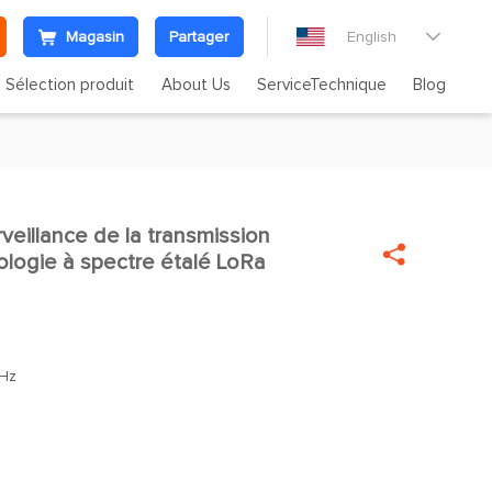
Magasin
Partager
English

Sélection produit
About Us
ServiceTechnique
Blog
illance de la transmission


nologie à spectre étalé LoRa
Hz