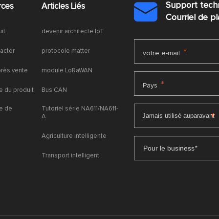
Support tech
rces
Articles Liés

Courriel de 
uit
devenir architecte IoT
acter
protocole matter
*
votre e-mail
près vente
module LoRaWAN
*
Pays
 du produit
Bus CAN
e de
Tutoriel série NA611/NA611-
A
Agriculture intelligente
Pour le business
*
Transport intelligent