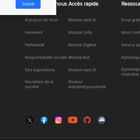
À propos de nous
Accès rapide
Ressou
À propos de nous
Module sans fil
Essai grat
Honneurs
Module LoRa
Nous cont
Partenariat
Module ZigBee
Service a
Responsabilité sociale
Module BLE
Dynamique
Dynamiqu
Des expositions
Modem sans fil
l'industrie
Nouvelles de la
Routeur
société
industriel/passerelle