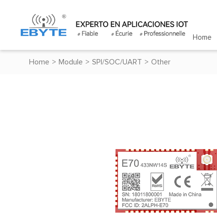
Home
Home
>
Module
>
SPI/SOC/UART
>
Other