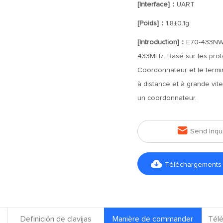
[Interface]：
UART
[Poids]：
1.8±0.1g
[Introduction]：
E70-433NW1
433MHz. Basé sur les protoc
Coordonnateur et le termi
à distance et à grande vi
un coordonnateur.

Send Inqu

Téléchargements d
Definición de clavijas
Manière de commander
Télé