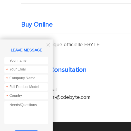
Buy Online
Boutique officielle EBYTE

LEAVE MESSAGE
Technical Consultation
*
*
*
Enquiry Email
*
service-fr-@cdebyte.com