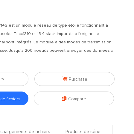
4S est un module réseau de type étoile fonctionnant à
oles Ti cc1310 et 15.4-stack importés à l'origine, le
nal sont intégrés. Le module a des modes de transmission
tesse. Jusqu'à 200 noeuds peuvent envoyer des données à

iry
Purchase

e fichiers
Compare
chargements de fichiers
Produits de série