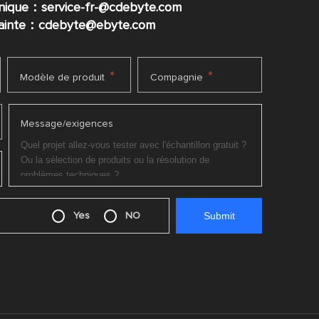
nique：service-fr-@cdebyte.com
plainte：cdebyte
@ebyte.com
*
*
Modèle de produit
Compagnie
Message/exigences
Yes
NO