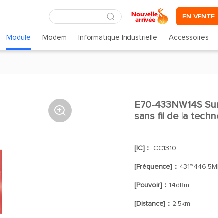
EN VENTE
Module
Modem
Informatique Industrielle
Accessoires
E70-433NW14S Surve

sans fil de la tech
[IC]：
CC1310
[Fréquence]：
431~446.5M
[Pouvoir]：
14dBm
[Distance]：
2.5km