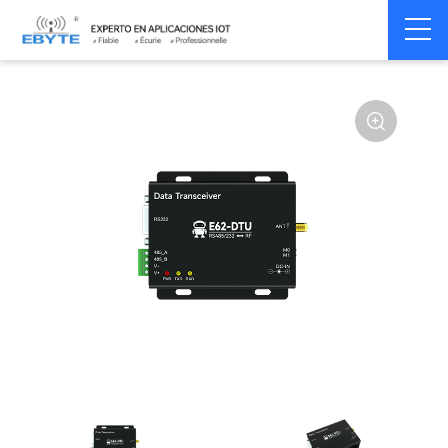
Home
>
Modem
>
Wireless modem
>
LoRa wirelss modem
