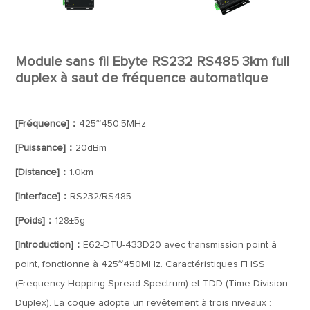
Module sans fil Ebyte RS232 RS485 3km full
duplex à saut de fréquence automatique
[Fréquence]：
425~450.5MHz
[Puissance]：
20dBm
[Distance]：
1.0km
[Interface]：
RS232/RS485
[Poids]：
128±5g
[Introduction]：
E62-DTU-433D20 avec transmission point à
point, fonctionne à 425~450MHz. Caractéristiques FHSS
(Frequency-Hopping Spread Spectrum) et TDD (Time Division
Duplex). La coque adopte un revêtement à trois niveaux :