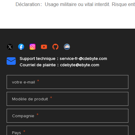
Support technique：service-fr-@cdebyte.com

Courriel de plainte：cdebyte
@ebyte.com
*
votre e-mail
*
Modèle de produit
*
Compagnie
*
Pays